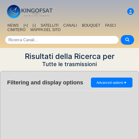
NEWS
[+]
[-]
SATELLITI
CANALI
BOUQUET
FASCI
CIMITERO
MAPPA DEL SITO
Risultati della Ricerca per
Tutte le trasmissioni
Filtering and display options
Advanced options
▼