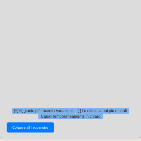
[+] Aggiunte più recenti / variazioni
[-] Le eliminazioni più recenti
Canali temporaneamente in chiaro