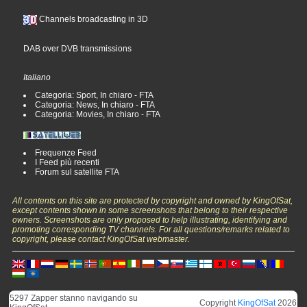
Channels broadcasting in 3D
DAB over DVB transmissions
Italiano
Categoria: Sport, In chiaro - FTA
Categoria: News, In chiaro - FTA
Categoria: Movies, In chiaro - FTA
Frequenze Feed
I Feed più recenti
Forum sul satellite FTA
All contents on this site are protected by copyright and owned by KingOfSat,
except contents shown in some screenshots that belong to their respective
owners. Screenshots are only proposed to help illustrating, identifying and
promoting corresponding TV channels. For all questions/remarks related to
copyright, please contact KingOfSat webmaster.
5297 Zapper stanno navigando su
Copyright
KingOfSat
2026