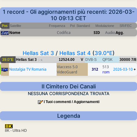
1 record - Gli aggiornamenti più recenti: 2026-03-
10 09:13 CET
Pos
Satellite
Frequenza
Pol
Standard
Modulazione
SR/FEC
Nome
Codifica
SID
Audio
Agg.
Hellas Sat 3
/
Hellas Sat 4
(
39.0°E
)
39.0°E
Hellas Sat 3
12524.00
V
DVB-S
QPSK
30000
7/8
1
Viaccess 5.0
513
Nostalgia TV Romania
312
2026-03-10
+
VideoGuard
rom
Il Cimitero Dei Canali
NESSUNA CORRISPONDENZA TROVATA
I Tuoi commenti / Aggiornamenti
Legenda
8K - Ultra HD