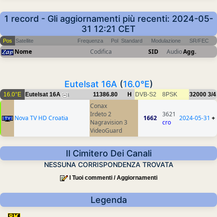
1 record - Gli aggiornamenti più recenti: 2024-05-
31 12:21 CET
Pos
Satellite
Frequenza
Pol
Standard
Modulazione
SR/FEC
Nome
Codifica
SID
Audio
Agg.
Eutelsat 16A
(
16.0°E
)
16.0°E
Eutelsat 16A
11386.80
H
DVB-S2
8PSK
32000
3/4
1
Conax
Irdeto 2
3621
Nova TV HD Croatia
1662
2024-05-31
+
Nagravision 3
cro
VideoGuard
Il Cimitero Dei Canali
NESSUNA CORRISPONDENZA TROVATA
I Tuoi commenti / Aggiornamenti
Legenda