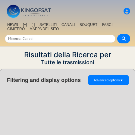
NEWS
[+]
[-]
SATELLITI
CANALI
BOUQUET
FASCI
CIMITERO
MAPPA DEL SITO
Risultati della Ricerca per
Tutte le trasmissioni
Filtering and display options
Advanced options
▼