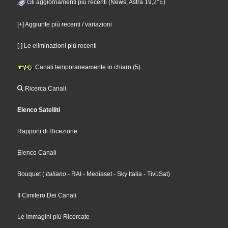
Gli aggiornamenti più recenti (News, Astra 19,2°E)
[+] Aggiunte più recenti / variazioni
[-] Le eliminazioni più recenti
Canali temporaneamente in chiaro (5)
Ricerca Canali
Elenco Satelliti
Rapporti di Ricezione
Elenco Canali
Bouquet
(
Italiano
- RAI
- Mediaset
- Sky Italia
- TivùSat
)
Il Cimitero Dei Canali
Le Immagini più Ricercate