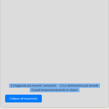
[+] Aggiunte più recenti / variazioni
[-] Le eliminazioni più recenti
Canali temporaneamente in chiaro