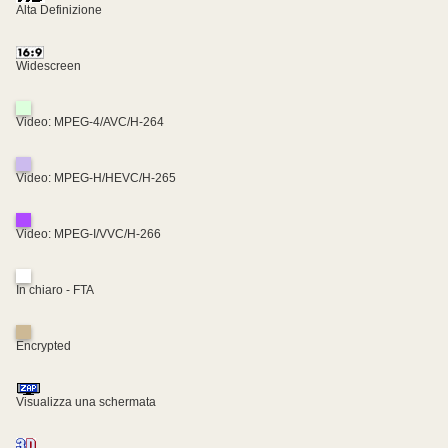
Alta Definizione
Widescreen
Video: MPEG-4/AVC/H-264
Video: MPEG-H/HEVC/H-265
Video: MPEG-I/VVC/H-266
In chiaro - FTA
Encrypted
Visualizza una schermata