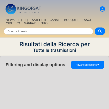
NEWS
[+]
[-]
SATELLITI
CANALI
BOUQUET
FASCI
CIMITERO
MAPPA DEL SITO
Risultati della Ricerca per
Tutte le trasmissioni
Filtering and display options
Advanced options
▼