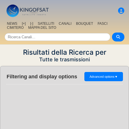
NEWS
[+]
[-]
SATELLITI
CANALI
BOUQUET
FASCI
CIMITERO
MAPPA DEL SITO
Risultati della Ricerca per
Tutte le trasmissioni
Filtering and display options
Advanced options
▼