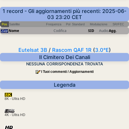
1 record - Gli aggiornamenti più recenti: 2025-06-
03 23:20 CET
Pos
Satellite
Frequenza
Pol
Standard
Modulazione
SR/FEC
Nome
Codifica
SID
Audio
Agg.
Eutelsat 3B
/
Rascom QAF 1R
(
3.0°E
)
Il Cimitero Dei Canali
NESSUNA CORRISPONDENZA TROVATA
I Tuoi commenti / Aggiornamenti
Legenda
8K - Ultra HD
4K - Ultra HD