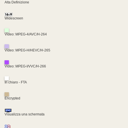
Alta Definizione
Widescreen
Video: MPEG-4/AVC/H-264
Video: MPEG-H/HEVC/H-265
Video: MPEG-I/VVC/H-266
In chiaro - FTA
Encrypted
Visualizza una schermata