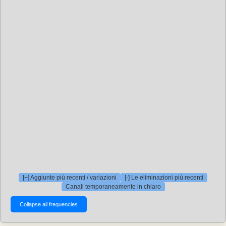
[+] Aggiunte più recenti / variazioni
[-] Le eliminazioni più recenti
Canali temporaneamente in chiaro