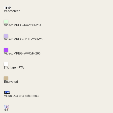
Widescreen
Video: MPEG-4/AVC/H-264
Video: MPEG-H/HEVC/H-265
Video: MPEG-I/VVC/H-266
In chiaro - FTA
Encrypted
Visualizza una schermata
3D