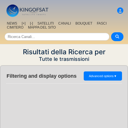
NEWS
[+]
[-]
SATELLITI
CANALI
BOUQUET
FASCI
CIMITERO
MAPPA DEL SITO
Risultati della Ricerca per
Tutte le trasmissioni
Filtering and display options
Advanced options
▼