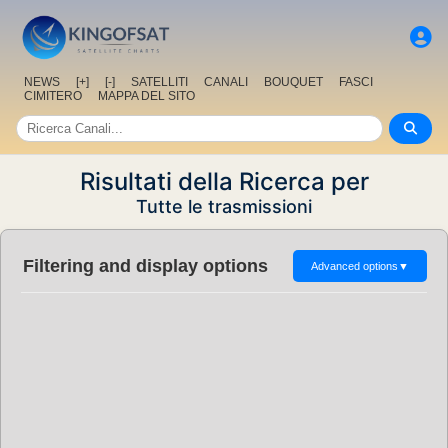
NEWS
[+]
[-]
SATELLITI
CANALI
BOUQUET
FASCI
CIMITERO
MAPPA DEL SITO
Risultati della Ricerca per
Tutte le trasmissioni
Filtering and display options
Advanced options
▼