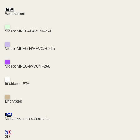
Widescreen
Video: MPEG-4/AVC/H-264
Video: MPEG-H/HEVC/H-265
Video: MPEG-I/VVC/H-266
In chiaro - FTA
Encrypted
Visualizza una schermata
3D