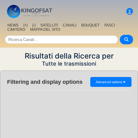
NEWS
[+]
[-]
SATELLITI
CANALI
BOUQUET
FASCI
CIMITERO
MAPPA DEL SITO
Risultati della Ricerca per
Tutte le trasmissioni
Filtering and display options
Advanced options
▼