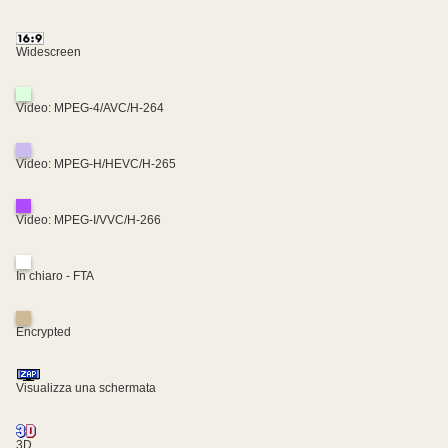
Widescreen
Video: MPEG-4/AVC/H-264
Video: MPEG-H/HEVC/H-265
Video: MPEG-I/VVC/H-266
In chiaro - FTA
Encrypted
Visualizza una schermata
3D