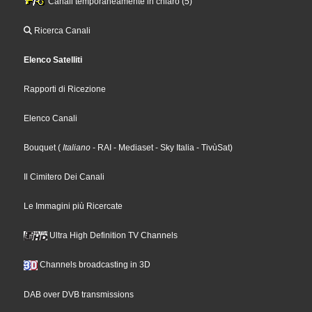
Canali temporaneamente in chiaro (5)
Ricerca Canali
Elenco Satelliti
Rapporti di Ricezione
Elenco Canali
Bouquet
(
Italiano
- RAI
- Mediaset
- Sky Italia
- TivùSat
)
Il Cimitero Dei Canali
Le Immagini più Ricercate
Ultra High Definition TV Channels
Channels broadcasting in 3D
DAB over DVB transmissions