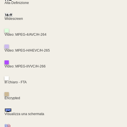
Alta Definizione
Widescreen
Video: MPEG-4/AVC/H-264
Video: MPEG-H/HEVC/H-265
Video: MPEG-I/VVC/H-266
In chiaro - FTA
Encrypted
Visualizza una schermata