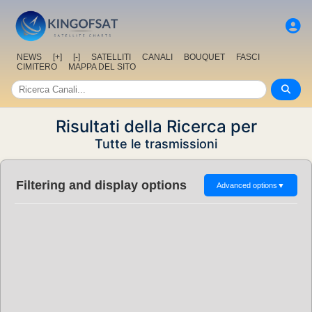
NEWS
[+]
[-]
SATELLITI
CANALI
BOUQUET
FASCI
CIMITERO
MAPPA DEL SITO
Risultati della Ricerca per
Tutte le trasmissioni
Filtering and display options
Advanced options
▼