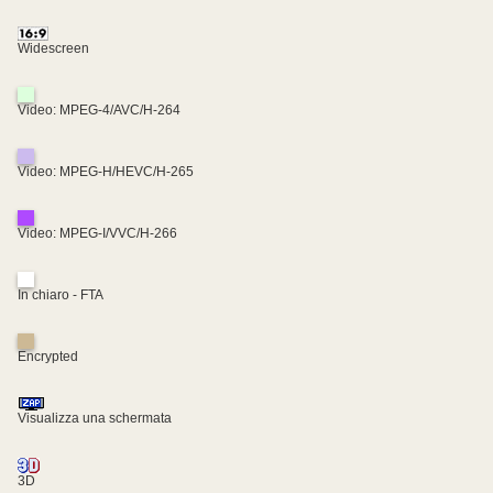
Widescreen
Video: MPEG-4/AVC/H-264
Video: MPEG-H/HEVC/H-265
Video: MPEG-I/VVC/H-266
In chiaro - FTA
Encrypted
Visualizza una schermata
3D