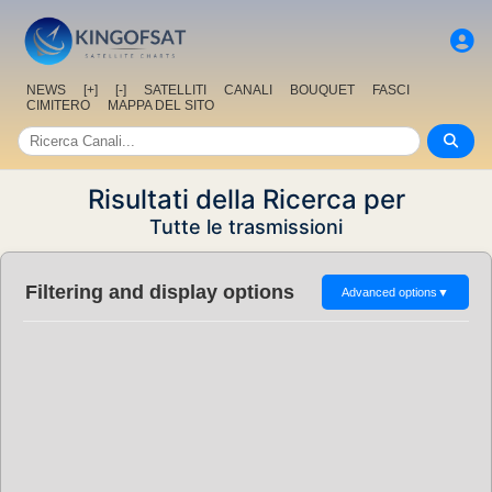
NEWS
[+]
[-]
SATELLITI
CANALI
BOUQUET
FASCI
CIMITERO
MAPPA DEL SITO
Risultati della Ricerca per
Tutte le trasmissioni
Filtering and display options
Advanced options
▼