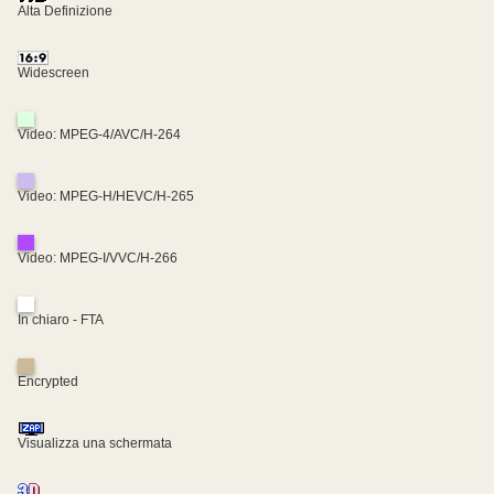
Alta Definizione
Widescreen
Video: MPEG-4/AVC/H-264
Video: MPEG-H/HEVC/H-265
Video: MPEG-I/VVC/H-266
In chiaro - FTA
Encrypted
Visualizza una schermata