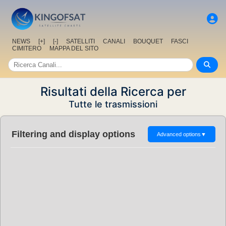
NEWS
[+]
[-]
SATELLITI
CANALI
BOUQUET
FASCI
CIMITERO
MAPPA DEL SITO
Risultati della Ricerca per
Tutte le trasmissioni
Filtering and display options
Advanced options
▼