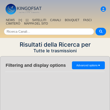
NEWS
[+]
[-]
SATELLITI
CANALI
BOUQUET
FASCI
CIMITERO
MAPPA DEL SITO
Risultati della Ricerca per
Tutte le trasmissioni
Filtering and display options
Advanced options
▼