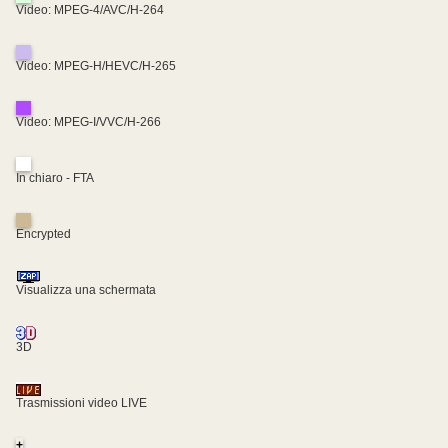
Video: MPEG-4/AVC/H-264
Video: MPEG-H/HEVC/H-265
Video: MPEG-I/VVC/H-266
In chiaro - FTA
Encrypted
Visualizza una schermata
3D
Trasmissioni video LIVE
+