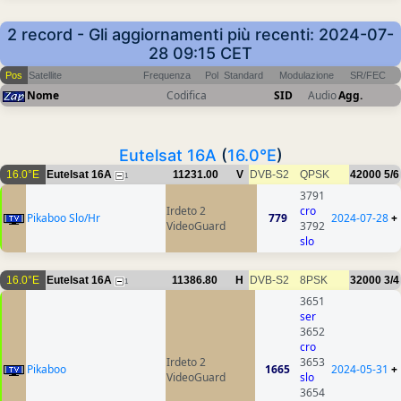
2 record - Gli aggiornamenti più recenti: 2024-07-
28 09:15 CET
Pos
Satellite
Frequenza
Pol
Standard
Modulazione
SR/FEC
Nome
Codifica
SID
Audio
Agg.
Eutelsat 16A
(
16.0°E
)
16.0°E
Eutelsat 16A
11231.00
V
DVB-S2
QPSK
42000
5/6
1
3791
Irdeto 2
cro
Pikaboo Slo/Hr
779
2024-07-28
+
VideoGuard
3792
slo
16.0°E
Eutelsat 16A
11386.80
H
DVB-S2
8PSK
32000
3/4
1
3651
ser
3652
cro
Irdeto 2
3653
Pikaboo
1665
2024-05-31
+
VideoGuard
slo
3654