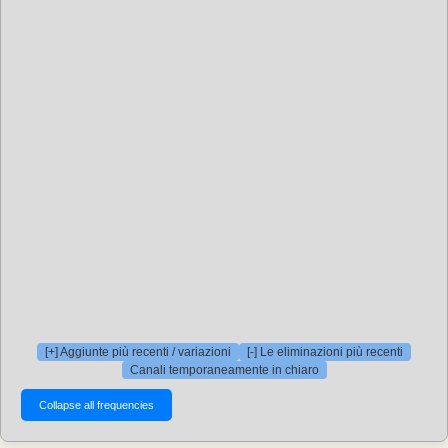
[+] Aggiunte più recenti / variazioni
[-] Le eliminazioni più recenti
Canali temporaneamente in chiaro