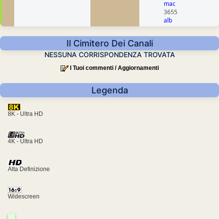
mac
3655
alb
Il Cimitero Dei Canali
NESSUNA CORRISPONDENZA TROVATA
I Tuoi commenti / Aggiornamenti
Legenda
8K - Ultra HD
4K - Ultra HD
Alta Definizione
Widescreen