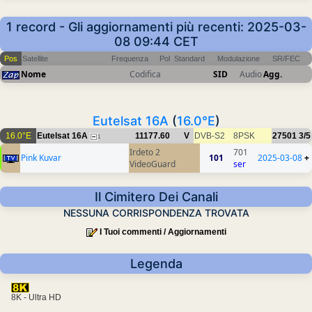
1 record - Gli aggiornamenti più recenti: 2025-03-
08 09:44 CET
Pos
Satellite
Frequenza
Pol
Standard
Modulazione
SR/FEC
Nome
Codifica
SID
Audio
Agg.
Eutelsat 16A
(
16.0°E
)
16.0°E
Eutelsat 16A
11177.60
V
DVB-S2
8PSK
27501
3/5
1
Irdeto 2
701
Pink Kuvar
101
2025-03-08
+
VideoGuard
ser
Il Cimitero Dei Canali
NESSUNA CORRISPONDENZA TROVATA
I Tuoi commenti / Aggiornamenti
Legenda
8K - Ultra HD