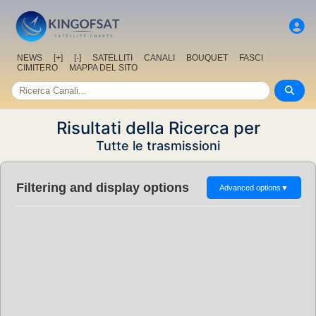
NEWS
[+]
[-]
SATELLITI
CANALI
BOUQUET
FASCI
CIMITERO
MAPPA DEL SITO
Risultati della Ricerca per
Tutte le trasmissioni
Filtering and display options
Advanced options
▼