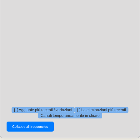
[+] Aggiunte più recenti / variazioni
[-] Le eliminazioni più recenti
Canali temporaneamente in chiaro