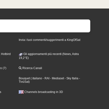
Invia i tuoi commenti/suggerimenti a KingOfSat
 Hotbird
Gli aggiornamenti più recenti (News, Astra
19,2°E)
o (7)
Ricerca Canali
Bouquet
(
Italiano
- RAI
- Mediaset
- Sky Italia
-
TivùSat
)
s
Channels broadcasting in 3D