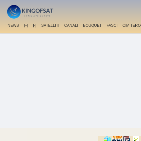
NEWS
[+]
[-]
SATELLITI
CANALI
BOUQUET
FASCI
CIMITERO