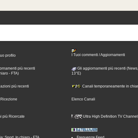
I Tuoi commenti / Aggiornamenti
tuo profilo
ornamenti più recenti
Gli aggiornamenti più recenti (News,
hiaro - FTA)
13°E)
nazioni più recenti
Canali temporaneamente in chiar
i Ricezione
Elenco Canali
i più Ricercate
Ultra High Definition TV Channel
a: Sport, In chiaro - FTA
Frequenze Feed