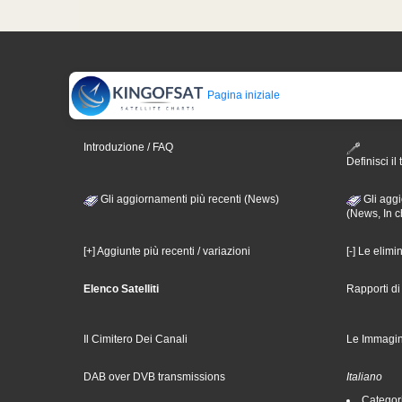
Pagina iniziale
Introduzione / FAQ
Definisci il 
Gli aggiornamenti più recenti (News)
Gli aggi
(News, In c
[+] Aggiunte più recenti / variazioni
[-] Le elimi
Elenco Satelliti
Rapporti d
Il Cimitero Dei Canali
Le Immagin
DAB over DVB transmissions
Italiano
Categori