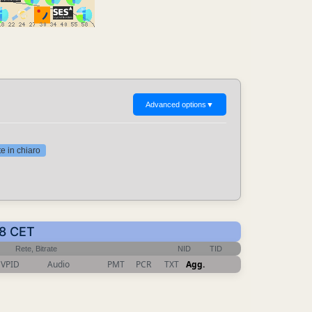
Advanced options
▼
 in chiaro
48 CET
Rete, Bitrate
NID
TID
VPID
Audio
PMT
PCR
TXT
Agg.