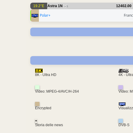
19.2°E
Astra 1N
12402.00
1
Polar+
Franc
4K - Ult
8K - Ultra HD
Video: MPEG-4/AVC/H-264
Video: 
Encrypted
Visualiz
+
Storia delle news
DVB-S