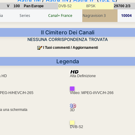
V
100
Pan Europe
DVB-S2
8PSK
29700
2/3
ia
Series
Canal+ France
Nagravision 3
10004
Il Cimitero Dei Canali
NESSUNA CORRISPONDENZA TROVATA
I Tuoi commenti / Aggiornamenti
Legenda
ra HD
Alta Definizione
MPEG-H/HEVC/H-265
Video: MPEG-I/VVC/H-266
za una schermata
3D
DVB-S2