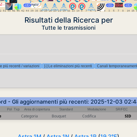
Risultati della Ricerca per
Tutte le trasmissioni
e più recenti / variazioni
[-] Le eliminazioni più recenti
Canali temporaneamente
ord - Gli aggiornamenti più recenti: 2025-12-03 02:
Pol
Txp
Area di copertura
Standard
Modulazione
SR/FEC
e
Categoria
Bouquet
Codifica
SID
Astra 1M
/
Astra 1N
/
Astra 1P
(
19.2°E
)