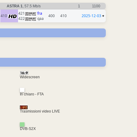
ASTRA 1
, 57.5 Mb/s
1
1100
421
fra
410
400
410
2025-12-03
+
422
qaa
Widescreen
In chiaro - FTA
Trasmissioni video LIVE
DVB-S2X