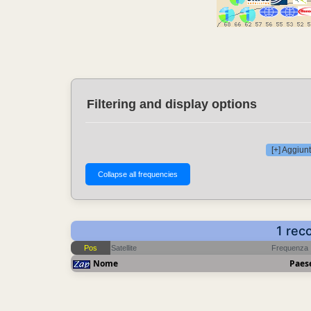
Filtering and display options
[+] Aggiunt
1 rec
Pos
Satellite
Frequenza
Nome
Paes