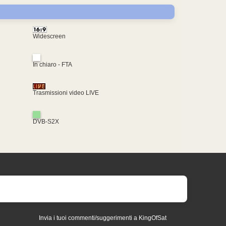
Widescreen
In chiaro - FTA
Trasmissioni video LIVE
DVB-S2X
Invia i tuoi commenti/suggerimenti a KingOfSat