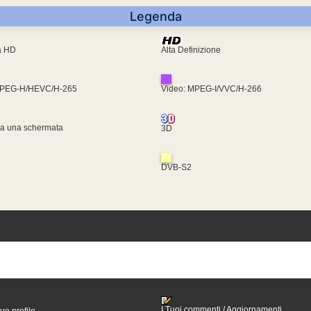
Legenda
ra HD
Alta Definizione
MPEG-H/HEVC/H-265
Video: MPEG-I/VVC/H-266
za una schermata
3D
DVB-S2
I Tuoi commenti / Aggiornamenti
tuo profilo