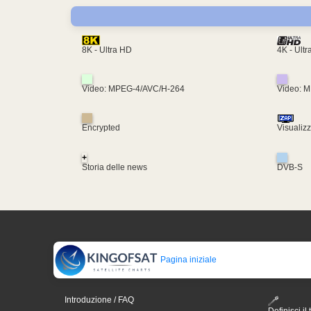
4K - Ult
8K - Ultra HD
Video: MPEG-4/AVC/H-264
Video: 
Encrypted
Visualiz
+
Storia delle news
DVB-S
Pagina iniziale
Introduzione / FAQ
Definisci il 