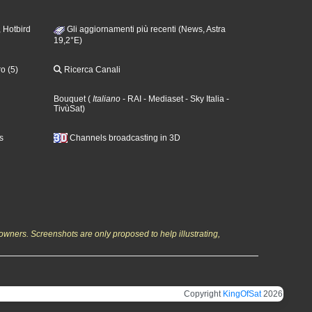
 Hotbird
Gli aggiornamenti più recenti (News, Astra
19,2°E)
o (5)
Ricerca Canali
Bouquet
(
Italiano
- RAI
- Mediaset
- Sky Italia
-
TivùSat
)
s
Channels broadcasting in 3D
owners. Screenshots are only proposed to help illustrating,
Copyright
KingOfSat
2026