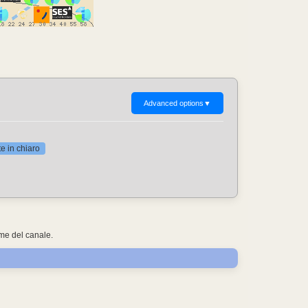
Advanced options
▼
 in chiaro
ome del canale.