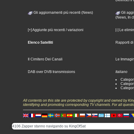
Gli aggiornamenti più recenti (News)
Gli aggi
(News, In c
[+] Aggiunte più recenti / variazioni
[-] Le elimi
Elenco Satelliti
Rapporti d
Il Cimitero Dei Canali
Le Immagin
DAB over DVB transmissions
Italiano
Categori
Categori
Categori
All contents on this site are protected by copyright and owned by Ki
identifying and promoting corresponding TV channels. For all questi
4106 Zapper stanno navigando su KingOfSat