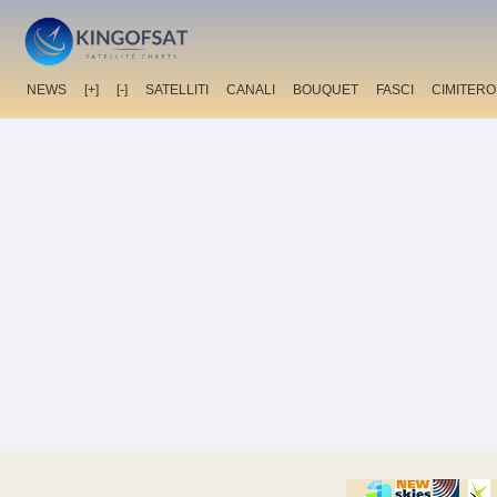
NEWS
[+]
[-]
SATELLITI
CANALI
BOUQUET
FASCI
CIMITERO