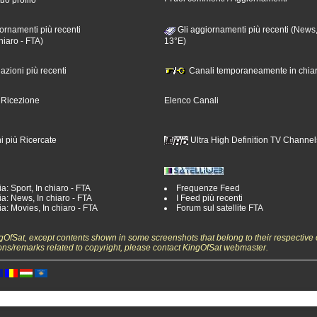
ornamenti più recenti
Gli aggiornamenti più recenti (News,
hiaro - FTA)
13°E)
nazioni più recenti
Canali temporaneamente in chiar
i Ricezione
Elenco Canali
i più Ricercate
Ultra High Definition TV Channel
a: Sport, In chiaro - FTA
Frequenze Feed
a: News, In chiaro - FTA
I Feed più recenti
a: Movies, In chiaro - FTA
Forum sul satellite FTA
ngOfSat, except contents shown in some screenshots that belong to their respective 
ons/remarks related to copyright, please contact KingOfSat webmaster.