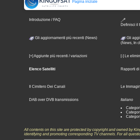
Pagina iniziale
Introduzione / FAQ
Definisci il 
Gli aggiornamenti più recenti (News)
Gli aggi
(News, In c
[+] Aggiunte più recenti / variazioni
[-] Le elimi
Elenco Satelliti
Rapporti d
Il Cimitero Dei Canali
Le Immagin
DAB over DVB transmissions
Italiano
Categori
Categori
Categori
All contents on this site are protected by copyright and owned by Ki
identifying and promoting corresponding TV channels. For all questi