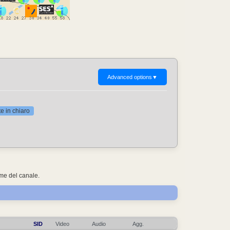
Advanced options
▼
 in chiaro
ome del canale.
SID
Video
Audio
Agg.