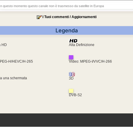
In questo momento questo canale non è trasmesso da satellite in Europa
I Tuoi commenti / Aggiornamenti
Legenda
ra HD
Alta Definizione
MPEG-H/HEVC/H-265
Video: MPEG-I/VVC/H-266
za una schermata
3D
DVB-S2