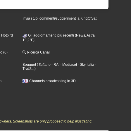
Invia i tuoi commenti/suggerimenti a KingOfSat
 Hotbird
Gli aggiornamenti più recenti (News, Astra
19,2°E)
o (6)
Ricerca Canali
Bouquet
(
Italiano
- RAI
- Mediaset
- Sky Italia
-
TivùSat
)
s
Channels broadcasting in 3D
owners. Screenshots are only proposed to help illustrating,