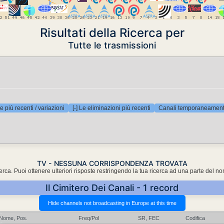
Risultati della Ricerca per
Tutte le trasmissioni
e più recenti / variazioni
[-] Le eliminazioni più recenti
Canali temporaneamente
TV - NESSUNA CORRISPONDENZA TROVATA
cerca. Puoi ottenere ulteriori risposte restringendo la tua ricerca ad una parte del n
Il Cimitero Dei Canali - 1 record
Nome, Pos.
Freq/Pol
SR, FEC
Codifica