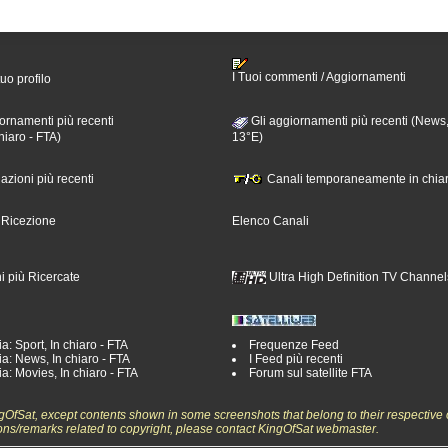
I Tuoi commenti / Aggiornamenti
tuo profilo
ornamenti più recenti
Gli aggiornamenti più recenti (News,
hiaro - FTA)
13°E)
nazioni più recenti
Canali temporaneamente in chiar
i Ricezione
Elenco Canali
i più Ricercate
Ultra High Definition TV Channel
a: Sport, In chiaro - FTA
Frequenze Feed
a: News, In chiaro - FTA
I Feed più recenti
a: Movies, In chiaro - FTA
Forum sul satellite FTA
ngOfSat, except contents shown in some screenshots that belong to their respective 
ons/remarks related to copyright, please contact KingOfSat webmaster.