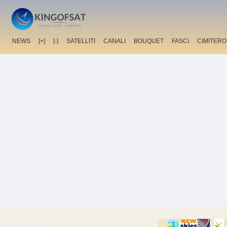
NEWS
[+]
[-]
SATELLITI
CANALI
BOUQUET
FASCI
CIMITERO