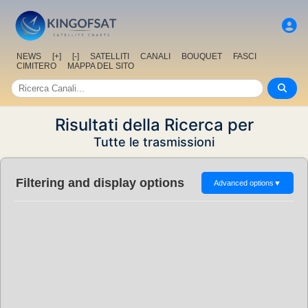
NEWS
[+]
[-]
SATELLITI
CANALI
BOUQUET
FASCI
CIMITERO
MAPPA DEL SITO
Risultati della Ricerca per
Tutte le trasmissioni
Filtering and display options
Advanced options
▼