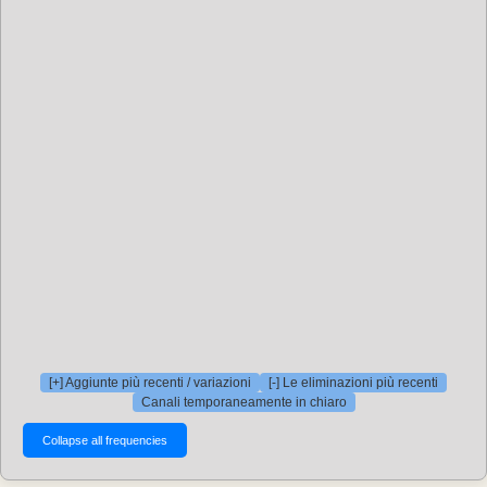
[+] Aggiunte più recenti / variazioni
[-] Le eliminazioni più recenti
Canali temporaneamente in chiaro