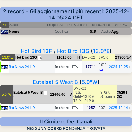
2 record - Gli aggiornamenti più recenti: 2025-12-
14 05:24 CET
Pos
Satellite
Frequenza
Pol
Standard
Modulazione
SR/FEC
Nome
Codifica
SID
Audio
Agg.
Hot Bird 13F
/
Hot Bird 13G
(
13.0°E
)
13.0°E
Hot Bird 13G
11013.00
H
DVB-S2
8PSK
29900
3/4
1
1811
Rai News 24 HD
In chiaro - FTA
17711
2024-12-25
+
ita
Eutelsat 5 West B
(
5.0°W
)
DVB-S2
Eutelsat 5 West B
PLS:
8PSK
35294
5.0°W
12606.00
V
Gold+131070
Stream 5
2/3
1
T2-MI, PLP 0
Rai News 24 HD
In chiaro - FTA
1057
307
2025-12-14
+
Il Cimitero Dei Canali
NESSUNA CORRISPONDENZA TROVATA