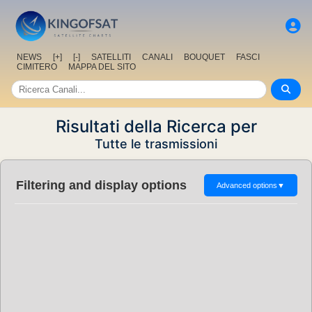
NEWS
[+]
[-]
SATELLITI
CANALI
BOUQUET
FASCI
CIMITERO
MAPPA DEL SITO
Risultati della Ricerca per
Tutte le trasmissioni
Filtering and display options
Advanced options
▼