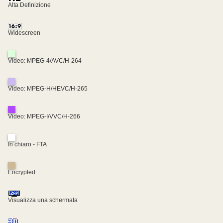
Alta Definizione
Widescreen
Video: MPEG-4/AVC/H-264
Video: MPEG-H/HEVC/H-265
Video: MPEG-I/VVC/H-266
In chiaro - FTA
Encrypted
Visualizza una schermata