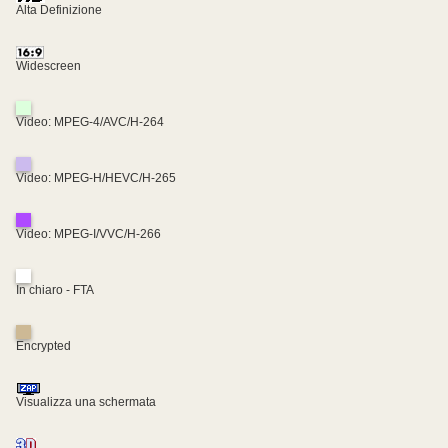
Alta Definizione
Widescreen
Video: MPEG-4/AVC/H-264
Video: MPEG-H/HEVC/H-265
Video: MPEG-I/VVC/H-266
In chiaro - FTA
Encrypted
Visualizza una schermata