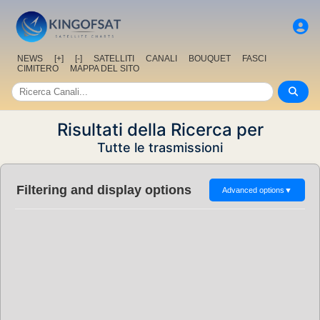
NEWS
[+]
[-]
SATELLITI
CANALI
BOUQUET
FASCI
CIMITERO
MAPPA DEL SITO
Risultati della Ricerca per
Tutte le trasmissioni
Filtering and display options
Advanced options
▼