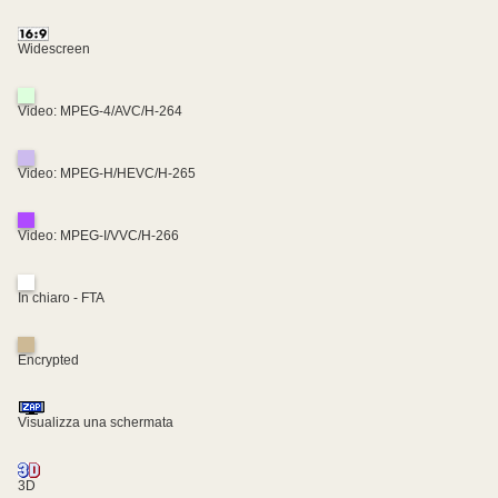
Widescreen
Video: MPEG-4/AVC/H-264
Video: MPEG-H/HEVC/H-265
Video: MPEG-I/VVC/H-266
In chiaro - FTA
Encrypted
Visualizza una schermata
3D