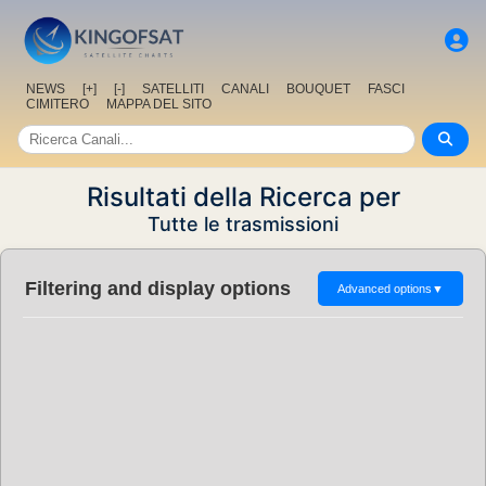
NEWS
[+]
[-]
SATELLITI
CANALI
BOUQUET
FASCI
CIMITERO
MAPPA DEL SITO
Risultati della Ricerca per
Tutte le trasmissioni
Filtering and display options
Advanced options
▼