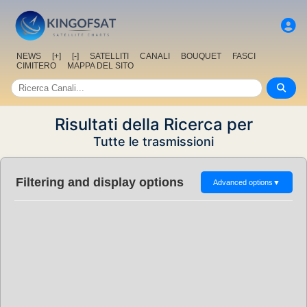
NEWS
[+]
[-]
SATELLITI
CANALI
BOUQUET
FASCI
CIMITERO
MAPPA DEL SITO
Risultati della Ricerca per
Tutte le trasmissioni
Filtering and display options
Advanced options
▼