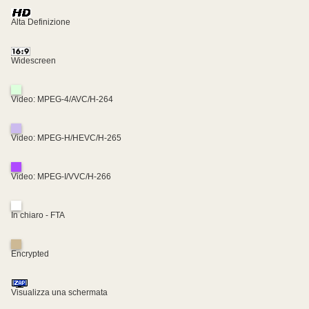
Alta Definizione
Widescreen
Video: MPEG-4/AVC/H-264
Video: MPEG-H/HEVC/H-265
Video: MPEG-I/VVC/H-266
In chiaro - FTA
Encrypted
Visualizza una schermata