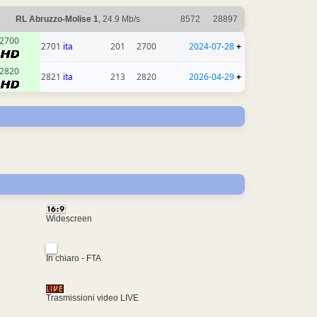
RL Abruzzo-Molise 1
, 24.9 Mb/s
8572
28897
2700
2701
ita
201
2700
2024-07-28
+
2820
2821
ita
213
2820
2026-04-29
+
Widescreen
In chiaro - FTA
Trasmissioni video LIVE