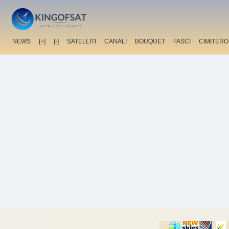
NEWS
[+]
[-]
SATELLITI
CANALI
BOUQUET
FASCI
CIMITERO