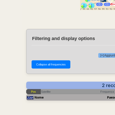
Filtering and display options
[+] Aggiunt
2 rec
Pos
Satellite
Frequenza
Nome
Paes