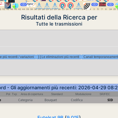
Risultati della Ricerca per
Tutte le trasmissioni
e più recenti / variazioni
[-] Le eliminazioni più recenti
Canali temporaneamente
ord - Gli aggiornamenti più recenti: 2026-04-29 08:
Pol
Txp
Area di copertura
Standard
Modulazione
SR/FEC
e
Categoria
Bouquet
Codifica
SID
Eutelsat 9B
(
9.0°E
)