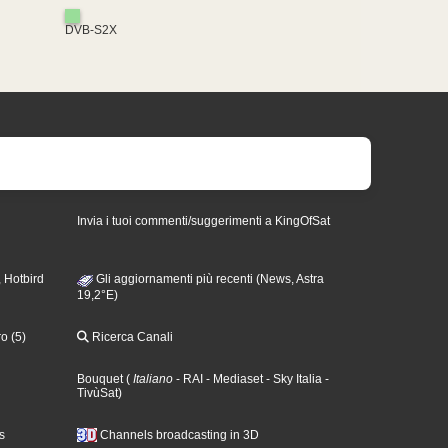
DVB-S2X
Invia i tuoi commenti/suggerimenti a KingOfSat
 Hotbird
Gli aggiornamenti più recenti (News, Astra
19,2°E)
o (5)
Ricerca Canali
Bouquet
(
Italiano
- RAI
- Mediaset
- Sky Italia
-
TivùSat
)
s
Channels broadcasting in 3D