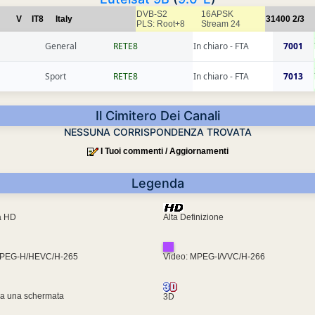
DVB-S2
16APSK
V
IT8
Italy
31400
2/3
PLS: Root+8
Stream 24
General
RETE8
In chiaro - FTA
7001
Sport
RETE8
In chiaro - FTA
7013
Il Cimitero Dei Canali
NESSUNA CORRISPONDENZA TROVATA
I Tuoi commenti / Aggiornamenti
Legenda
ra HD
Alta Definizione
MPEG-H/HEVC/H-265
Video: MPEG-I/VVC/H-266
za una schermata
3D