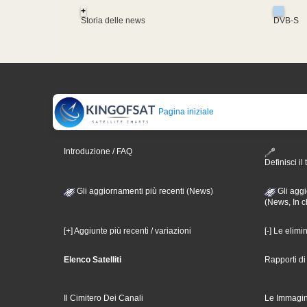
+
Storia delle news
DVB-S
Pagina iniziale
Introduzione / FAQ
Definisci il 
Gli aggiornamenti più recenti (News)
Gli aggi
(News, In c
[+] Aggiunte più recenti / variazioni
[-] Le elimi
Elenco Satelliti
Rapporti d
Il Cimitero Dei Canali
Le Immagin