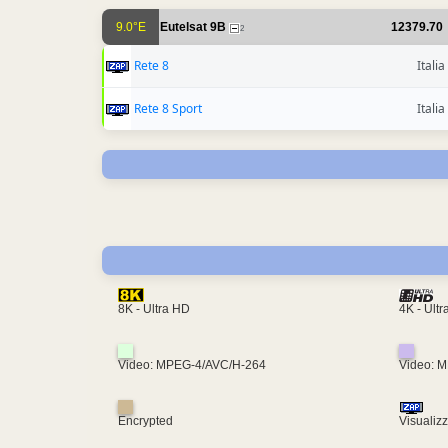
9.0°E
Eutelsat 9B
12379.70
2
Rete 8
Italia
Rete 8 Sport
Italia
4K - Ult
8K - Ultra HD
Video: MPEG-4/AVC/H-264
Video: 
Encrypted
Visualiz