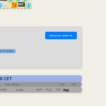
Advanced options
▼
 in chiaro
28 CET
Rete, Bitrate
NID
TID
VPID
Audio
PMT
PCR
TXT
Agg.