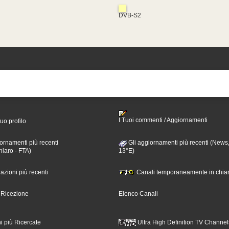
DVB-S2
I Tuoi commenti / Aggiornamenti
tuo profilo
ornamenti più recenti
Gli aggiornamenti più recenti (News,
hiaro - FTA)
13°E)
nazioni più recenti
Canali temporaneamente in chiar
i Ricezione
Elenco Canali
i più Ricercate
Ultra High Definition TV Channel