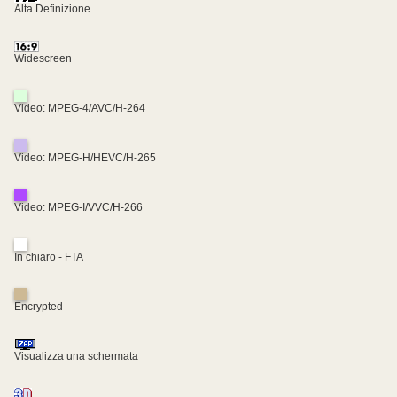
Alta Definizione
Widescreen
Video: MPEG-4/AVC/H-264
Video: MPEG-H/HEVC/H-265
Video: MPEG-I/VVC/H-266
In chiaro - FTA
Encrypted
Visualizza una schermata