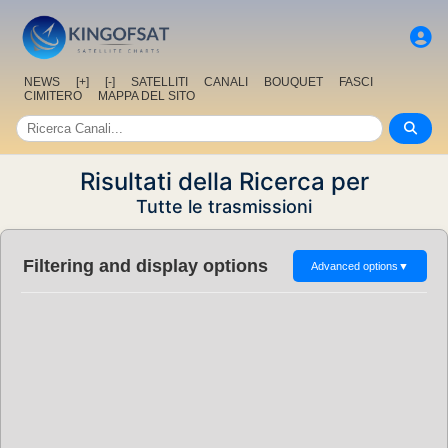
NEWS
[+]
[-]
SATELLITI
CANALI
BOUQUET
FASCI
CIMITERO
MAPPA DEL SITO
Risultati della Ricerca per
Tutte le trasmissioni
Filtering and display options
Advanced options
▼