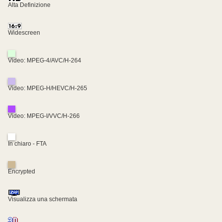
Alta Definizione
Widescreen
Video: MPEG-4/AVC/H-264
Video: MPEG-H/HEVC/H-265
Video: MPEG-I/VVC/H-266
In chiaro - FTA
Encrypted
Visualizza una schermata