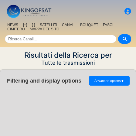
NEWS
[+]
[-]
SATELLITI
CANALI
BOUQUET
FASCI
CIMITERO
MAPPA DEL SITO
Risultati della Ricerca per
Tutte le trasmissioni
Filtering and display options
Advanced options
▼