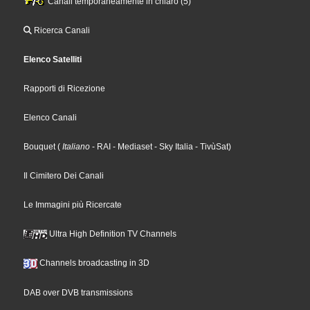
Canali temporaneamente in chiaro (5)
Ricerca Canali
Elenco Satelliti
Rapporti di Ricezione
Elenco Canali
Bouquet
(
Italiano
- RAI
- Mediaset
- Sky Italia
- TivùSat
)
Il Cimitero Dei Canali
Le Immagini più Ricercate
Ultra High Definition TV Channels
Channels broadcasting in 3D
DAB over DVB transmissions