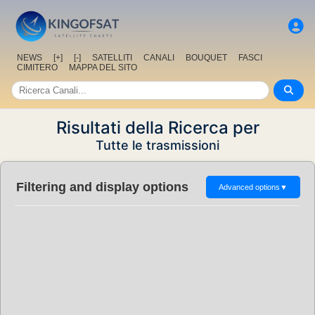
NEWS
[+]
[-]
SATELLITI
CANALI
BOUQUET
FASCI
CIMITERO
MAPPA DEL SITO
Risultati della Ricerca per
Tutte le trasmissioni
Filtering and display options
Advanced options
▼