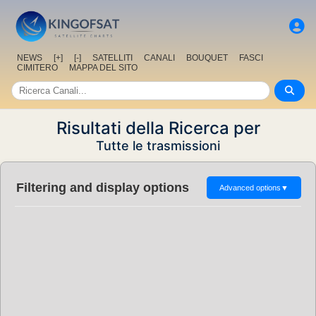
NEWS
[+]
[-]
SATELLITI
CANALI
BOUQUET
FASCI
CIMITERO
MAPPA DEL SITO
Risultati della Ricerca per
Tutte le trasmissioni
Filtering and display options
Advanced options
▼