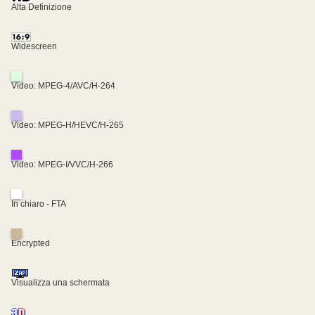
Alta Definizione
Widescreen
Video: MPEG-4/AVC/H-264
Video: MPEG-H/HEVC/H-265
Video: MPEG-I/VVC/H-266
In chiaro - FTA
Encrypted
Visualizza una schermata