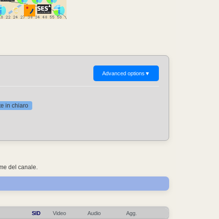
Advanced options
▼
 in chiaro
ome del canale.
SID
Video
Audio
Agg.