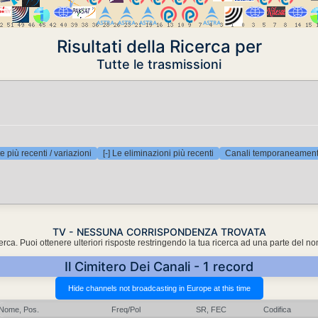
Risultati della Ricerca per
Tutte le trasmissioni
e più recenti / variazioni
[-] Le eliminazioni più recenti
Canali temporaneamente
TV - NESSUNA CORRISPONDENZA TROVATA
cerca. Puoi ottenere ulteriori risposte restringendo la tua ricerca ad una parte del n
Il Cimitero Dei Canali - 1 record
Nome, Pos.
Freq/Pol
SR, FEC
Codifica