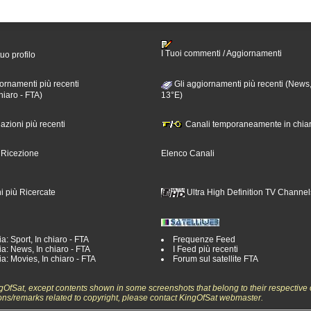
I Tuoi commenti / Aggiornamenti
tuo profilo
ornamenti più recenti
Gli aggiornamenti più recenti (News,
hiaro - FTA)
13°E)
nazioni più recenti
Canali temporaneamente in chiar
i Ricezione
Elenco Canali
i più Ricercate
Ultra High Definition TV Channel
a: Sport, In chiaro - FTA
Frequenze Feed
a: News, In chiaro - FTA
I Feed più recenti
a: Movies, In chiaro - FTA
Forum sul satellite FTA
ngOfSat, except contents shown in some screenshots that belong to their respective 
ons/remarks related to copyright, please contact KingOfSat webmaster.