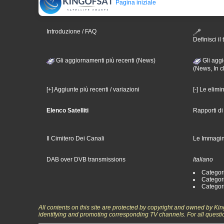
Pagina iniziale
Introduzione / FAQ
Definisci il 
Gli aggiornamenti più recenti (News)
Gli aggi
(News, In c
[+] Aggiunte più recenti / variazioni
[-] Le elimi
Elenco Satelliti
Rapporti d
Il Cimitero Dei Canali
Le Immagin
DAB over DVB transmissions
Italiano
Categori
Categori
Categori
All contents on this site are protected by copyright and owned by Ki
identifying and promoting corresponding TV channels. For all questi