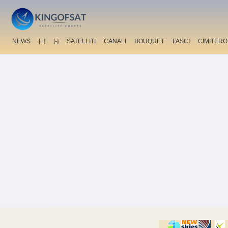
NEWS
[+]
[-]
SATELLITI
CANALI
BOUQUET
FASCI
CIMITERO