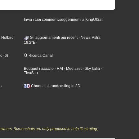
Invia i tuoi commenti/suggerimenti a KingOfSat
 Hotbird
Gli aggiornamenti più recenti (News, Astra
19,2°E)
o (6)
Ricerca Canali
Bouquet
(
Italiano
- RAI
- Mediaset
- Sky Italia
-
TivùSat
)
s
Channels broadcasting in 3D
owners. Screenshots are only proposed to help illustrating,