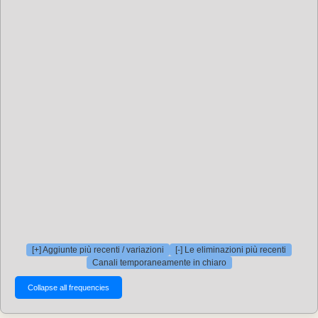
[+] Aggiunte più recenti / variazioni
[-] Le eliminazioni più recenti
Canali temporaneamente in chiaro