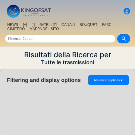
NEWS
[+]
[-]
SATELLITI
CANALI
BOUQUET
FASCI
CIMITERO
MAPPA DEL SITO
Risultati della Ricerca per
Tutte le trasmissioni
Filtering and display options
Advanced options
▼