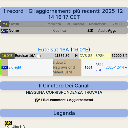
1 record - Gli aggiornamenti più recenti: 2025-12-
14 16:17 CET
Pos
Satellite
Frequenza
Pol
Standard
Modulazione
SR/FEC
Nome
Codifica
SID
Audio
Agg.
Eutelsat 16A
(
16.0°E
)
16.0°E
Eutelsat 16A
11386.80
H
DVB-S2
8PSK
32000
3/4
1
Irdeto 2
3511
SK Fight
Nagravision 3
1651
2025-12-14
+
cro
VideoGuard
Il Cimitero Dei Canali
NESSUNA CORRISPONDENZA TROVATA
I Tuoi commenti / Aggiornamenti
Legenda
8K - Ultra HD