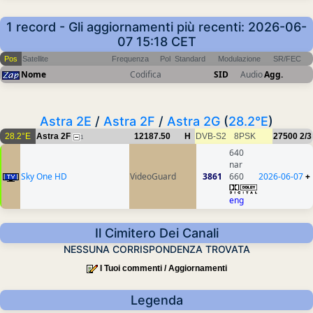
1 record - Gli aggiornamenti più recenti: 2026-06-
07 15:18 CET
Pos
Satellite
Frequenza
Pol
Standard
Modulazione
SR/FEC
Nome
Codifica
SID
Audio
Agg.
Astra 2E
/
Astra 2F
/
Astra 2G
(
28.2°E
)
28.2°E
Astra 2F
12187.50
H
DVB-S2
8PSK
27500
2/3
1
640
nar
Sky One HD
VideoGuard
3861
660
2026-06-07
+
eng
Il Cimitero Dei Canali
NESSUNA CORRISPONDENZA TROVATA
I Tuoi commenti / Aggiornamenti
Legenda