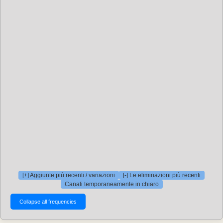
[+] Aggiunte più recenti / variazioni
[-] Le eliminazioni più recenti
Canali temporaneamente in chiaro