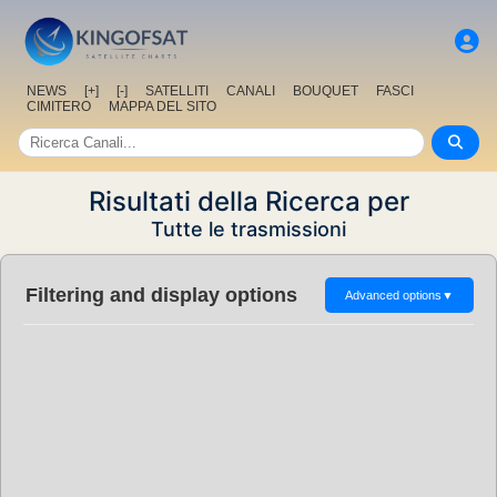
NEWS
[+]
[-]
SATELLITI
CANALI
BOUQUET
FASCI
CIMITERO
MAPPA DEL SITO
Risultati della Ricerca per
Tutte le trasmissioni
Filtering and display options
Advanced options
▼