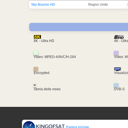
Sky Bourne HD
Regno Unito
4K - Ult
8K - Ultra HD
Video: MPEG-4/AVC/H-264
Video: 
Encrypted
Visualiz
+
Storia delle news
DVB-S
Pagina iniziale