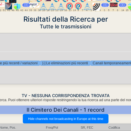
Risultati della Ricerca per
Tutte le trasmissioni
e più recenti / variazioni
[-] Le eliminazioni più recenti
Canali temporaneamente
TV - NESSUNA CORRISPONDENZA TROVATA
cerca. Puoi ottenere ulteriori risposte restringendo la tua ricerca ad una parte del n
Il Cimitero Dei Canali - 1 record
Nome, Pos.
Freq/Pol
SR, FEC
Codifica