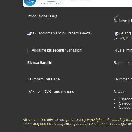
Introduzione / FAQ
Definisci il 
Gli aggiornamenti più recenti (News)
Gli aggi
(News, In c
[+] Aggiunte più recenti / variazioni
[-] Le elimi
Elenco Satelliti
Rapporti d
Il Cimitero Dei Canali
Le Immagin
DAB over DVB transmissions
Italiano
Categori
Categori
Categori
All contents on this site are protected by copyright and owned by Ki
identifying and promoting corresponding TV channels. For all questi