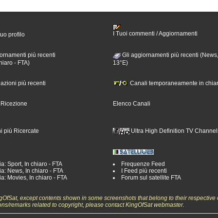
I Tuoi commenti / Aggiornamenti
tuo profilo
ornamenti più recenti
Gli aggiornamenti più recenti (News,
hiaro - FTA)
13°E)
nazioni più recenti
Canali temporaneamente in chiar
i Ricezione
Elenco Canali
i più Ricercate
Ultra High Definition TV Channel
a: Sport, In chiaro - FTA
Frequenze Feed
a: News, In chiaro - FTA
I Feed più recenti
a: Movies, In chiaro - FTA
Forum sul satellite FTA
ngOfSat, except contents shown in some screenshots that belong to their respective 
ons/remarks related to copyright, please contact KingOfSat webmaster.