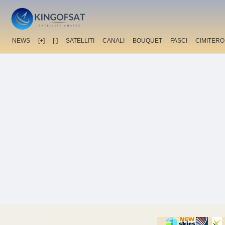
NEWS
[+]
[-]
SATELLITI
CANALI
BOUQUET
FASCI
CIMITERO