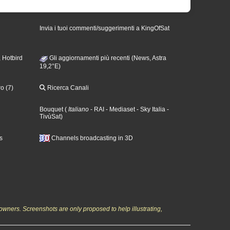
Invia i tuoi commenti/suggerimenti a KingOfSat
 Hotbird
Gli aggiornamenti più recenti (News, Astra
19,2°E)
o (7)
Ricerca Canali
Bouquet
(
Italiano
- RAI
- Mediaset
- Sky Italia
-
TivùSat
)
s
Channels broadcasting in 3D
owners. Screenshots are only proposed to help illustrating,