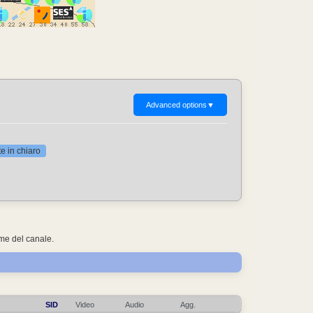
Advanced options
▼
 in chiaro
ome del canale.
SID
Video
Audio
Agg.