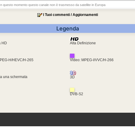
In questo momento questo canale non è trasmesso da satellite in Europa
I Tuoi commenti / Aggiornamenti
Legenda
ra HD
Alta Definizione
MPEG-H/HEVC/H-265
Video: MPEG-I/VVC/H-266
za una schermata
3D
DVB-S2