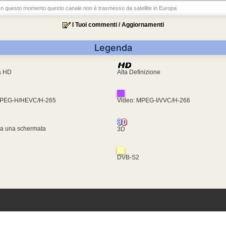
In questo momento questo canale non è trasmesso da satellite in Europa
I Tuoi commenti / Aggiornamenti
Legenda
ra HD
Alta Definizione
MPEG-H/HEVC/H-265
Video: MPEG-I/VVC/H-266
za una schermata
3D
DVB-S2