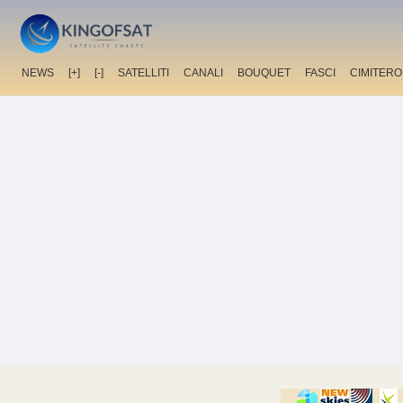
NEWS
[+]
[-]
SATELLITI
CANALI
BOUQUET
FASCI
CIMITERO