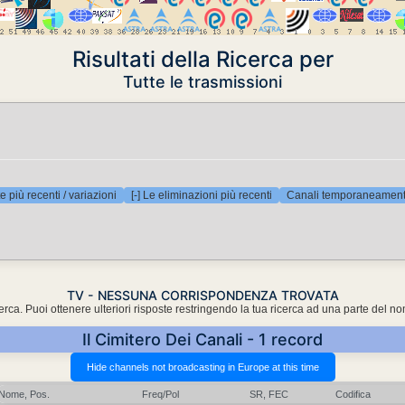
Risultati della Ricerca per
Tutte le trasmissioni
e più recenti / variazioni
[-] Le eliminazioni più recenti
Canali temporaneamente
TV - NESSUNA CORRISPONDENZA TROVATA
cerca. Puoi ottenere ulteriori risposte restringendo la tua ricerca ad una parte del n
Il Cimitero Dei Canali - 1 record
Nome, Pos.
Freq/Pol
SR, FEC
Codifica