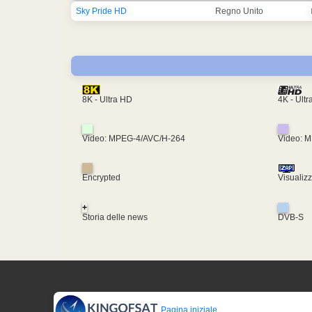
Sky Pride HD
Regno Unito
4K - Ult
8K - Ultra HD
Video: MPEG-4/AVC/H-264
Video: 
Encrypted
Visualiz
+
Storia delle news
DVB-S
Pagina iniziale