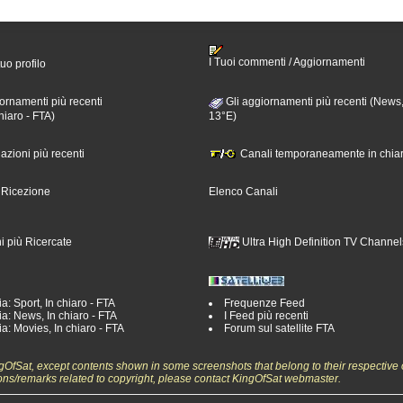
I Tuoi commenti / Aggiornamenti
tuo profilo
ornamenti più recenti
Gli aggiornamenti più recenti (News,
hiaro - FTA)
13°E)
nazioni più recenti
Canali temporaneamente in chiar
i Ricezione
Elenco Canali
i più Ricercate
Ultra High Definition TV Channel
a: Sport, In chiaro - FTA
Frequenze Feed
a: News, In chiaro - FTA
I Feed più recenti
a: Movies, In chiaro - FTA
Forum sul satellite FTA
ngOfSat, except contents shown in some screenshots that belong to their respective 
ons/remarks related to copyright, please contact KingOfSat webmaster.