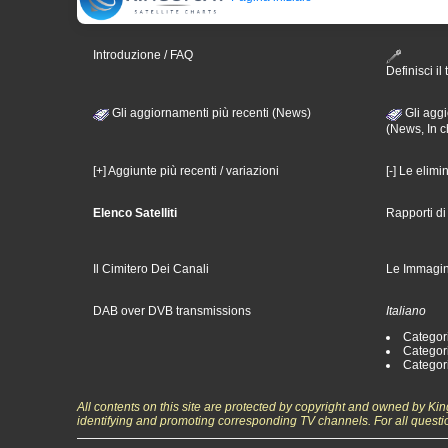
Introduzione / FAQ
Definisci il 
Gli aggiornamenti più recenti (News)
Gli aggi
(News, In c
[+] Aggiunte più recenti / variazioni
[-] Le elimi
Elenco Satelliti
Rapporti d
Il Cimitero Dei Canali
Le Immagin
DAB over DVB transmissions
Italiano
Categori
Categori
Categori
All contents on this site are protected by copyright and owned by Ki
identifying and promoting corresponding TV channels. For all questi