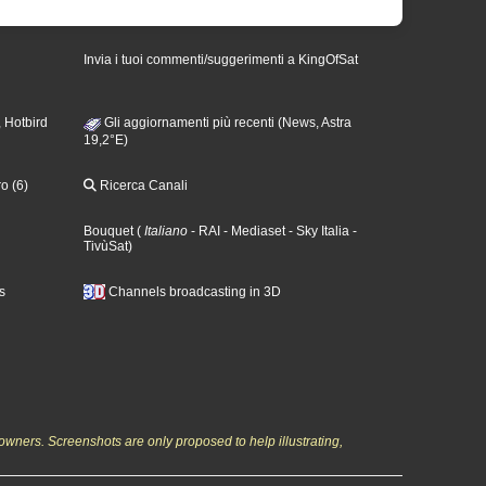
Invia i tuoi commenti/suggerimenti a KingOfSat
 Hotbird
Gli aggiornamenti più recenti (News, Astra
19,2°E)
o (6)
Ricerca Canali
Bouquet
(
Italiano
- RAI
- Mediaset
- Sky Italia
-
TivùSat
)
s
Channels broadcasting in 3D
owners. Screenshots are only proposed to help illustrating,