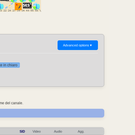
Advanced options
▼
 in chiaro
ome del canale.
SID
Video
Audio
Agg.