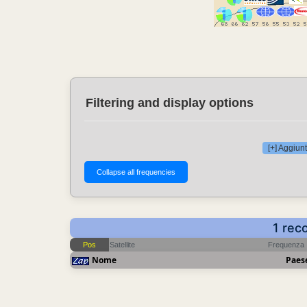
Filtering and display options
[+] Aggiunt
1 rec
Pos
Satellite
Frequenza
Nome
Paes