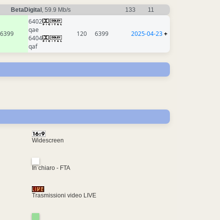
BetaDigital
, 59.9 Mb/s
133
11
6402
qae
6399
120
6399
2025-04-23
+
6404
qaf
Widescreen
In chiaro - FTA
Trasmissioni video LIVE