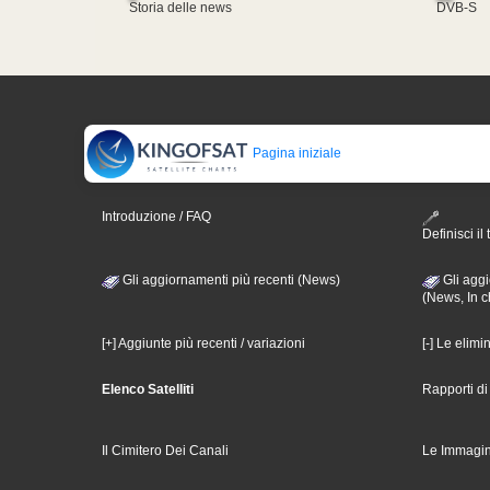
Storia delle news
DVB-S
Pagina iniziale
Introduzione / FAQ
Definisci il 
Gli aggiornamenti più recenti (News)
Gli aggi
(News, In c
[+] Aggiunte più recenti / variazioni
[-] Le elimi
Elenco Satelliti
Rapporti d
Il Cimitero Dei Canali
Le Immagin