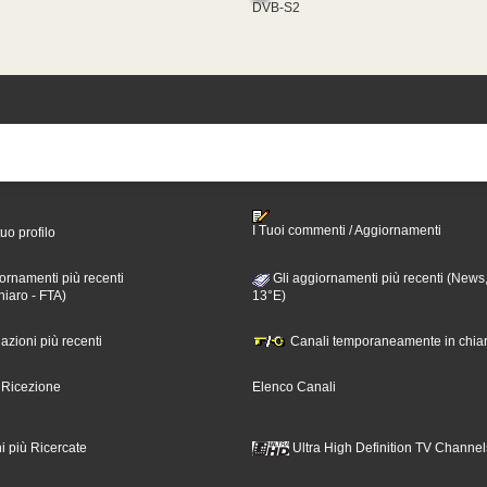
DVB-S2
I Tuoi commenti / Aggiornamenti
tuo profilo
ornamenti più recenti
Gli aggiornamenti più recenti (News,
hiaro - FTA)
13°E)
nazioni più recenti
Canali temporaneamente in chiar
i Ricezione
Elenco Canali
i più Ricercate
Ultra High Definition TV Channel