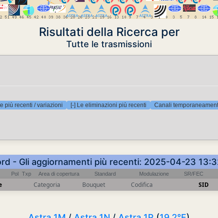
Risultati della Ricerca per
Tutte le trasmissioni
e più recenti / variazioni
[-] Le eliminazioni più recenti
Canali temporaneamente
ord - Gli aggiornamenti più recenti: 2025-04-23 13:
Pol
Txp
Area di copertura
Standard
Modulazione
SR/FEC
e
Categoria
Bouquet
Codifica
SID
Astra 1M
/
Astra 1N
/
Astra 1P
(
19.2°E
)