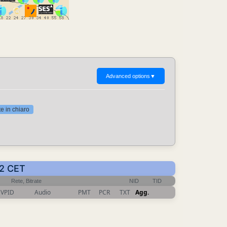
Advanced options
▼
 in chiaro
32 CET
Rete, Bitrate
NID
TID
VPID
Audio
PMT
PCR
TXT
Agg.