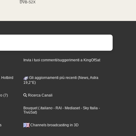
DVB-S2X
Invia i tuoi commenti/suggerimenti a KingOfSat
 Hotbird
Gli aggiornamenti più recenti (News, Astra
19,2°E)
o (7)
Ricerca Canali
Bouquet
(
Italiano
- RAI
- Mediaset
- Sky Italia
-
TivùSat
)
s
Channels broadcasting in 3D