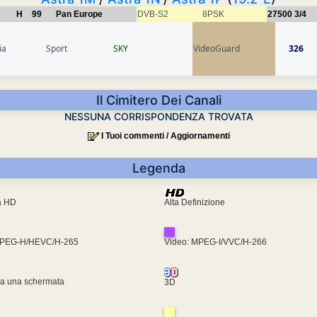
H
99
Pan Europe
DVB-S2
8PSK
27500
3/4
ia
Sport
SKY
VideoGuard
326
Il Cimitero Dei Canali
NESSUNA CORRISPONDENZA TROVATA
I Tuoi commenti / Aggiornamenti
Legenda
ra HD
Alta Definizione
MPEG-H/HEVC/H-265
Video: MPEG-I/VVC/H-266
za una schermata
3D