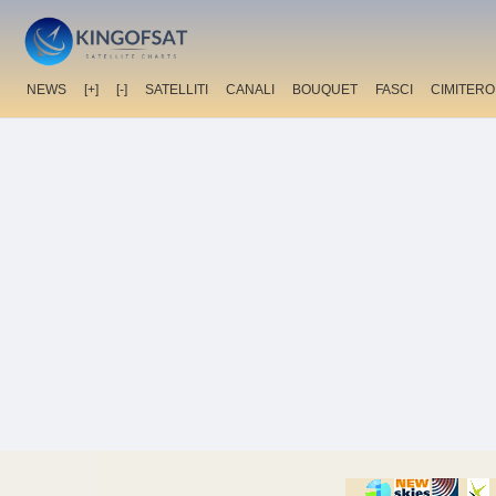
NEWS
[+]
[-]
SATELLITI
CANALI
BOUQUET
FASCI
CIMITERO