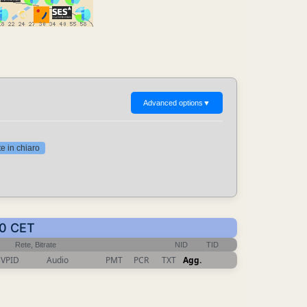
Advanced options
▼
 in chiaro
40 CET
Rete, Bitrate
NID
TID
VPID
Audio
PMT
PCR
TXT
Agg.