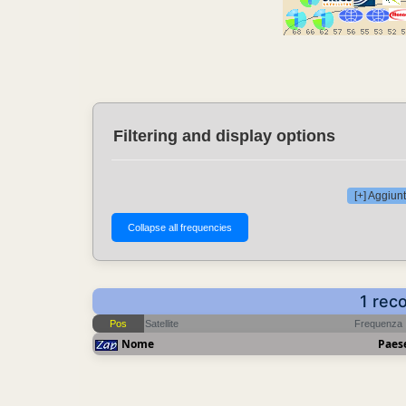
Filtering and display options
[+] Aggiunt
1 rec
Pos
Satellite
Frequenza
Nome
Paes