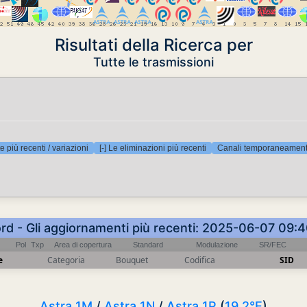
Risultati della Ricerca per
Tutte le trasmissioni
e più recenti / variazioni
[-] Le eliminazioni più recenti
Canali temporaneamente
ord - Gli aggiornamenti più recenti: 2025-06-07 09:
Pol
Txp
Area di copertura
Standard
Modulazione
SR/FEC
e
Categoria
Bouquet
Codifica
SID
Astra 1M
/
Astra 1N
/
Astra 1P
(
19.2°E
)