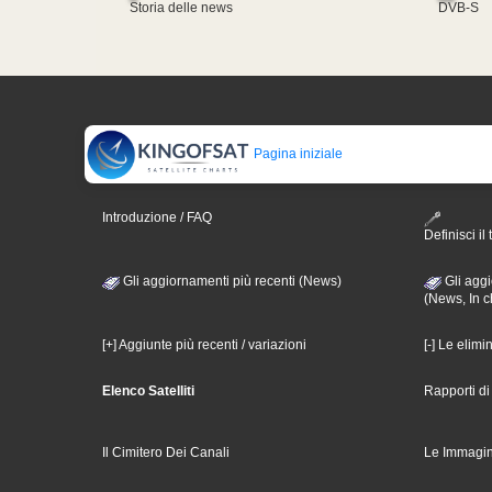
Storia delle news
DVB-S
Pagina iniziale
Introduzione / FAQ
Definisci il 
Gli aggiornamenti più recenti (News)
Gli aggi
(News, In c
[+] Aggiunte più recenti / variazioni
[-] Le elimi
Elenco Satelliti
Rapporti d
Il Cimitero Dei Canali
Le Immagin