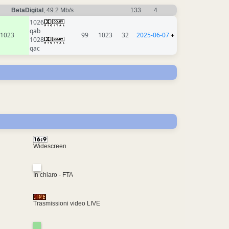
BetaDigital
, 49.2 Mb/s
133
4
1026
qab
1023
99
1023
32
2025-06-07
+
1028
qac
Widescreen
In chiaro - FTA
Trasmissioni video LIVE