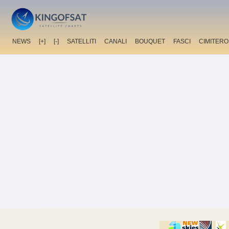
NEWS
[+]
[-]
SATELLITI
CANALI
BOUQUET
FASCI
CIMITERO