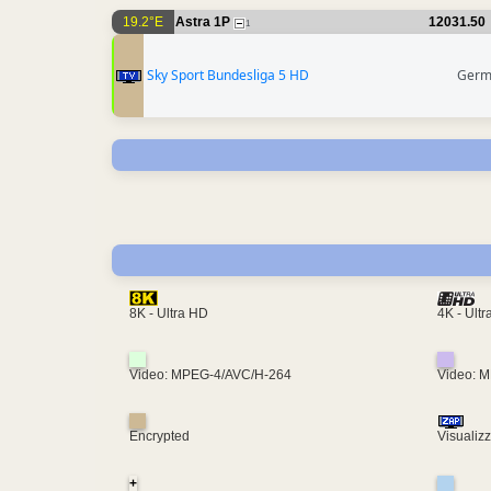
19.2°E
Astra 1P
12031.50
1
Sky Sport Bundesliga 5 HD
Germ
4K - Ult
8K - Ultra HD
Video: MPEG-4/AVC/H-264
Video: 
Encrypted
Visualiz
+