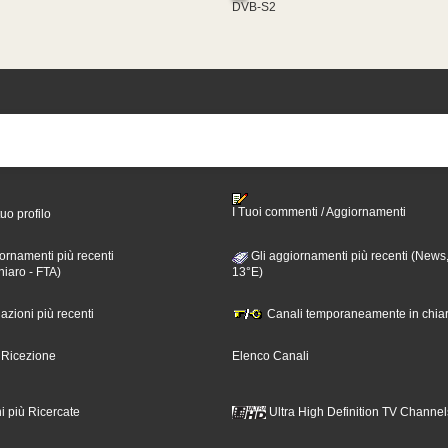
DVB-S2
I Tuoi commenti / Aggiornamenti
tuo profilo
ornamenti più recenti
Gli aggiornamenti più recenti (News,
hiaro - FTA)
13°E)
nazioni più recenti
Canali temporaneamente in chiar
i Ricezione
Elenco Canali
i più Ricercate
Ultra High Definition TV Channel