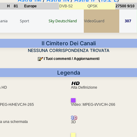
H
81
Europe
DVB-S2
QPSK
27500
9/10
ania
Sport
Sky Deutschland
VideoGuard
307
Il Cimitero Dei Canali
NESSUNA CORRISPONDENZA TROVATA
I Tuoi commenti / Aggiornamenti
Legenda
ra HD
Alta Definizione
MPEG-H/HEVC/H-265
Video: MPEG-I/VVC/H-266
za una schermata
3D