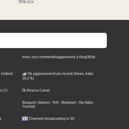
DVB-S2X
Invia i tuoi commenti/suggerimenti a KingOfSat
 Hotbird
Gli aggiornamenti più recenti (News, Astra
19,2°E)
o (7)
Ricerca Canali
Bouquet
(
Italiano
- RAI
- Mediaset
- Sky Italia
-
TivùSat
)
s
Channels broadcasting in 3D