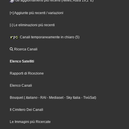
Gli aggiornamenti più recenti (News, Astra 19,2°E)
[+] Aggiunte più recenti / variazioni
[-] Le eliminazioni più recenti
Canali temporaneamente in chiaro (5)
Ricerca Canali
Elenco Satelliti
Rapporti di Ricezione
Elenco Canali
Bouquet
(
Italiano
- RAI
- Mediaset
- Sky Italia
- TivùSat
)
Il Cimitero Dei Canali
Le Immagini più Ricercate