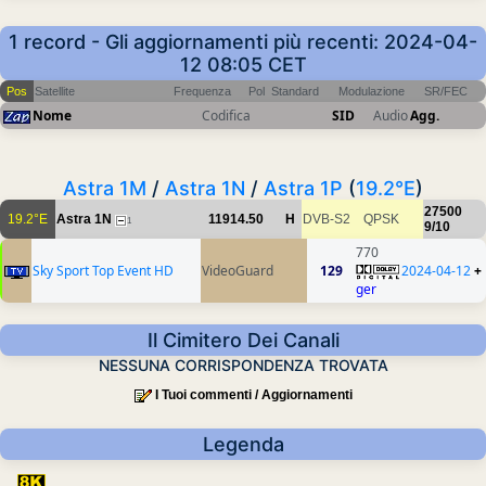
1 record - Gli aggiornamenti più recenti: 2024-04-
12 08:05 CET
Pos
Satellite
Frequenza
Pol
Standard
Modulazione
SR/FEC
Nome
Codifica
SID
Audio
Agg.
Astra 1M
/
Astra 1N
/
Astra 1P
(
19.2°E
)
27500
19.2°E
Astra 1N
11914.50
H
DVB-S2
QPSK
1
9/10
770
Sky Sport Top Event HD
VideoGuard
129
2024-04-12
+
ger
Il Cimitero Dei Canali
NESSUNA CORRISPONDENZA TROVATA
I Tuoi commenti / Aggiornamenti
Legenda