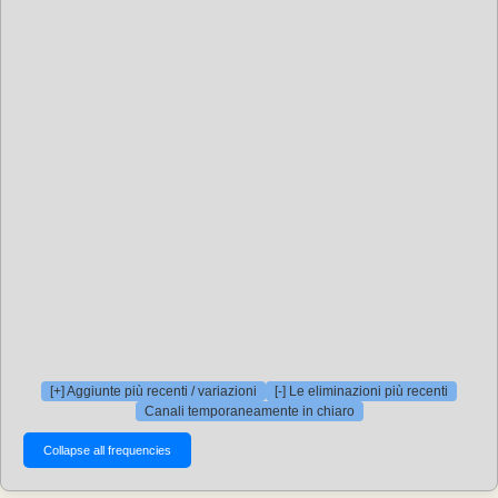
[+] Aggiunte più recenti / variazioni
[-] Le eliminazioni più recenti
Canali temporaneamente in chiaro