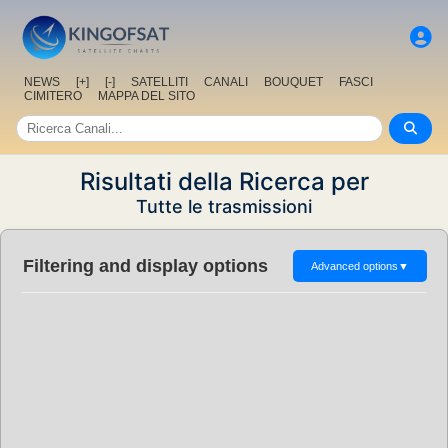
NEWS
[+]
[-]
SATELLITI
CANALI
BOUQUET
FASCI
CIMITERO
MAPPA DEL SITO
Risultati della Ricerca per
Tutte le trasmissioni
Filtering and display options
Advanced options
▼