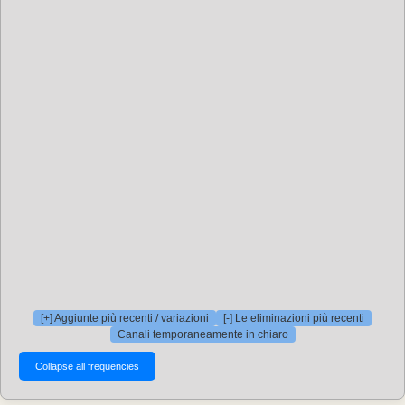
[+] Aggiunte più recenti / variazioni
[-] Le eliminazioni più recenti
Canali temporaneamente in chiaro