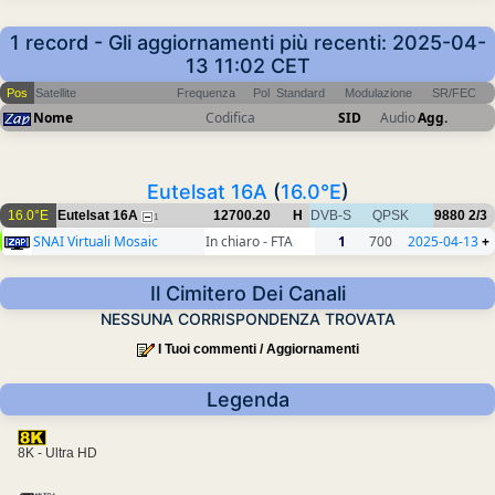
1 record - Gli aggiornamenti più recenti: 2025-04-
13 11:02 CET
Pos
Satellite
Frequenza
Pol
Standard
Modulazione
SR/FEC
Nome
Codifica
SID
Audio
Agg.
Eutelsat 16A
(
16.0°E
)
16.0°E
Eutelsat 16A
12700.20
H
DVB-S
QPSK
9880
2/3
1
SNAI Virtuali Mosaic
In chiaro - FTA
1
700
2025-04-13
+
Il Cimitero Dei Canali
NESSUNA CORRISPONDENZA TROVATA
I Tuoi commenti / Aggiornamenti
Legenda
8K - Ultra HD