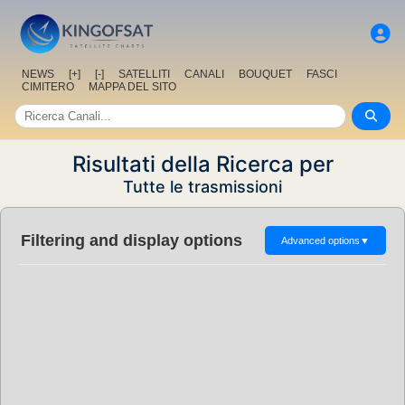
NEWS
[+]
[-]
SATELLITI
CANALI
BOUQUET
FASCI
CIMITERO
MAPPA DEL SITO
Risultati della Ricerca per
Tutte le trasmissioni
Filtering and display options
Advanced options
▼