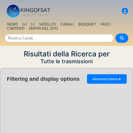
NEWS
[+]
[-]
SATELLITI
CANALI
BOUQUET
FASCI
CIMITERO
MAPPA DEL SITO
Risultati della Ricerca per
Tutte le trasmissioni
Filtering and display options
Advanced options
▼