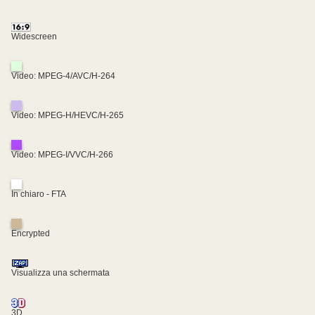
Widescreen
Video: MPEG-4/AVC/H-264
Video: MPEG-H/HEVC/H-265
Video: MPEG-I/VVC/H-266
In chiaro - FTA
Encrypted
Visualizza una schermata
3D