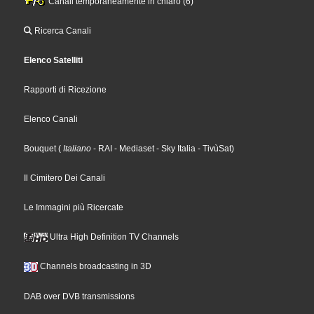
Canali temporaneamente in chiaro (6)
Ricerca Canali
Elenco Satelliti
Rapporti di Ricezione
Elenco Canali
Bouquet
(
Italiano
- RAI
- Mediaset
- Sky Italia
- TivùSat
)
Il Cimitero Dei Canali
Le Immagini più Ricercate
Ultra High Definition TV Channels
Channels broadcasting in 3D
DAB over DVB transmissions