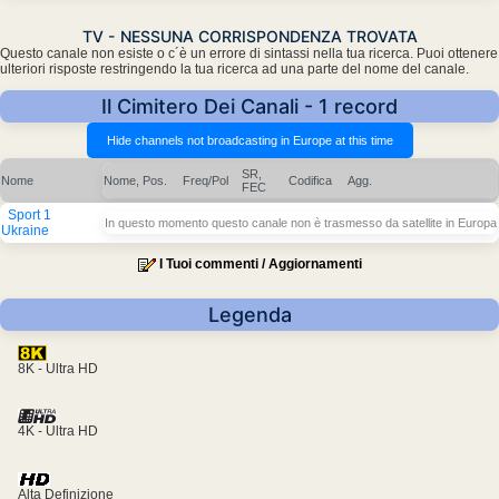
TV - NESSUNA CORRISPONDENZA TROVATA
Questo canale non esiste o c´è un errore di sintassi nella tua ricerca. Puoi ottenere
ulteriori risposte restringendo la tua ricerca ad una parte del nome del canale.
Il Cimitero Dei Canali - 1 record
SR,
Nome
Nome, Pos.
Freq/Pol
Codifica
Agg.
FEC
Sport 1
In questo momento questo canale non è trasmesso da satellite in Europa
Ukraine
I Tuoi commenti / Aggiornamenti
Legenda
8K - Ultra HD
4K - Ultra HD
Alta Definizione