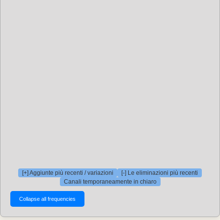
[+] Aggiunte più recenti / variazioni
[-] Le eliminazioni più recenti
Canali temporaneamente in chiaro