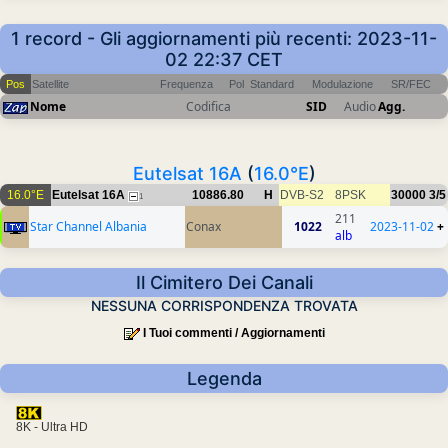
1 record - Gli aggiornamenti più recenti: 2023-11-
02 22:37 CET
Pos
Satellite
Frequenza
Pol
Standard
Modulazione
SR/FEC
Nome
Codifica
SID
Audio
Agg.
Eutelsat 16A
(
16.0°E
)
16.0°E
Eutelsat 16A
10886.80
H
DVB-S2
8PSK
30000
3/5
1
211
Star Channel Albania
Conax
1022
2023-11-02
+
alb
Il Cimitero Dei Canali
NESSUNA CORRISPONDENZA TROVATA
I Tuoi commenti / Aggiornamenti
Legenda
8K - Ultra HD