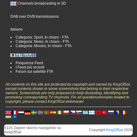
Channels broadcasting in 3D
DAB over DVB transmissions
Italiano
Categoria: Sport, In chiaro - FTA
Categoria: News, In chiaro - FTA
Categoria: Movies, In chiaro - FTA
Frequenze Feed
I Feed più recenti
Forum sul satellite FTA
All contents on this site are protected by copyright and owned by KingOfSat,
except contents shown in some screenshots that belong to their respective
owners. Screenshots are only proposed to help illustrating, identifying and
promoting corresponding TV channels. For all questions/remarks related to
copyright, please contact KingOfSat webmaster.
6116 Zapper stanno navigando su
Copyright
KingOfSat
2026
KingOfSat