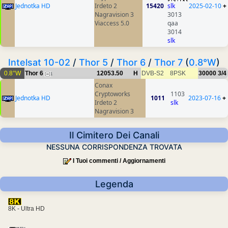
Jednotka HD
Irdeto 2
15420
slk
2025-02-10
+
Nagravision 3
3013
Viaccess 5.0
qaa
3014
slk
Intelsat 10-02
/
Thor 5
/
Thor 6
/
Thor 7
(
0.8°W
)
0.8°W
Thor 6
12053.50
H
DVB-S2
8PSK
30000
3/4
1
Conax
Cryptoworks
1103
Jednotka HD
1011
2023-07-16
+
Irdeto 2
slk
Nagravision 3
Il Cimitero Dei Canali
NESSUNA CORRISPONDENZA TROVATA
I Tuoi commenti / Aggiornamenti
Legenda
8K - Ultra HD