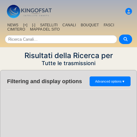
NEWS
[+]
[-]
SATELLITI
CANALI
BOUQUET
FASCI
CIMITERO
MAPPA DEL SITO
Risultati della Ricerca per
Tutte le trasmissioni
Filtering and display options
Advanced options
▼