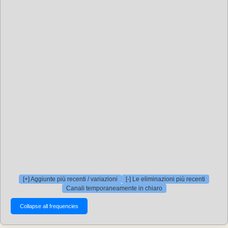
[+] Aggiunte più recenti / variazioni
[-] Le eliminazioni più recenti
Canali temporaneamente in chiaro