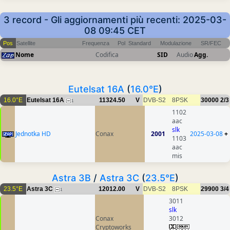
3 record - Gli aggiornamenti più recenti: 2025-03-
08 09:45 CET
Pos
Satellite
Frequenza
Pol
Standard
Modulazione
SR/FEC
Nome
Codifica
SID
Audio
Agg.
Eutelsat 16A
(
16.0°E
)
16.0°E
Eutelsat 16A
11324.50
V
DVB-S2
8PSK
30000
2/3
1
1102
aac
slk
Jednotka HD
Conax
2001
2025-03-08
+
1103
aac
mis
Astra 3B
/
Astra 3C
(
23.5°E
)
23.5°E
Astra 3C
12012.00
V
DVB-S2
8PSK
29900
3/4
1
3011
slk
Conax
3012
Cryptoworks