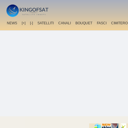
NEWS
[+]
[-]
SATELLITI
CANALI
BOUQUET
FASCI
CIMITERO