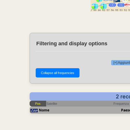
Filtering and display options
[+] Aggiunt
2 rec
Pos
Satellite
Frequenza
Nome
Paes