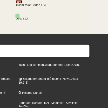
Trasmissioni video LIVE
DVB-S2X
Invia i tuoi commenti/suggerimenti a KingOfSat
 Hotbird
Gli aggiornamenti più recenti (News, Astra
19,2°E)
o (7)
Ricerca Canali
Bouquet
(
Italiano
- RAI
- Mediaset
- Sky Italia
-
TivùSat
)