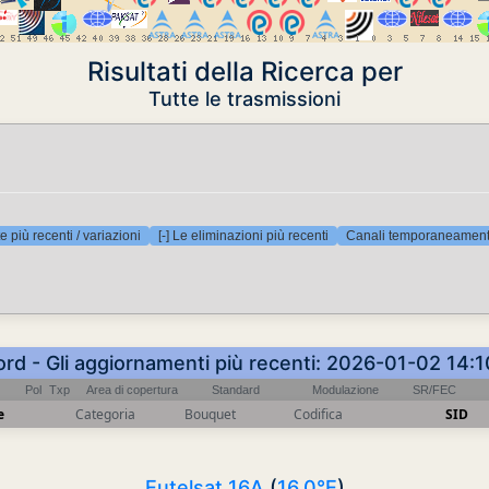
Risultati della Ricerca per
Tutte le trasmissioni
e più recenti / variazioni
[-] Le eliminazioni più recenti
Canali temporaneamente
ord - Gli aggiornamenti più recenti: 2026-01-02 14:
Pol
Txp
Area di copertura
Standard
Modulazione
SR/FEC
e
Categoria
Bouquet
Codifica
SID
Eutelsat 16A
(
16.0°E
)