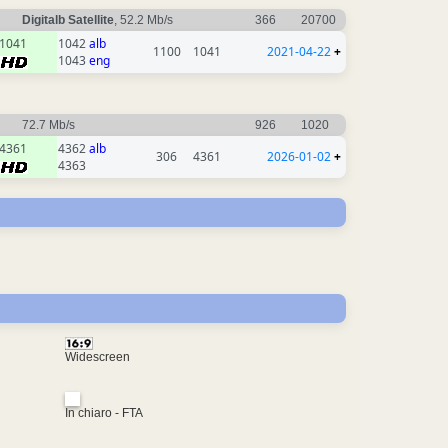
Digitalb Satellite
, 52.2 Mb/s
366
20700
1041
1042
alb
1100
1041
2021-04-22
+
1043
eng
72.7 Mb/s
926
1020
4361
4362
alb
306
4361
2026-01-02
+
4363
Widescreen
In chiaro - FTA