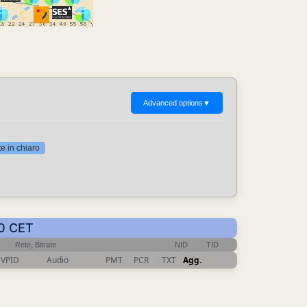
Advanced options
▼
 in chiaro
10 CET
Rete, Bitrate
NID
TID
VPID
Audio
PMT
PCR
TXT
Agg.