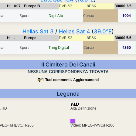
H
A07
Europe B
DVB-S2
8PSK
30000
3/5
ia
Sport
Digit Alb
Conax
1004
Hellas Sat 3
/
Hellas Sat 4
(
39.0°E
)
H
-
Europe
DVB-S2
8PSK
30000
5/6
ia
Sport
Tring Digital
Conax
4360
Il Cimitero Dei Canali
NESSUNA CORRISPONDENZA TROVATA
I Tuoi commenti / Aggiornamenti
Legenda
ra HD
Alta Definizione
MPEG-H/HEVC/H-265
Video: MPEG-I/VVC/H-266