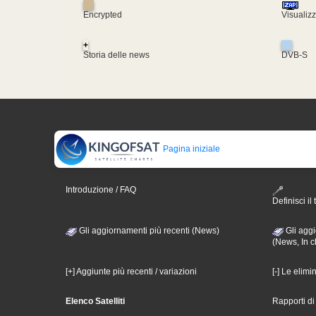
Encrypted
Visualiz
+
Storia delle news
DVB-S
Pagina iniziale
Introduzione / FAQ
Definisci il 
Gli aggiornamenti più recenti (News)
Gli aggi
(News, In c
[+] Aggiunte più recenti / variazioni
[-] Le elimi
Elenco Satelliti
Rapporti d