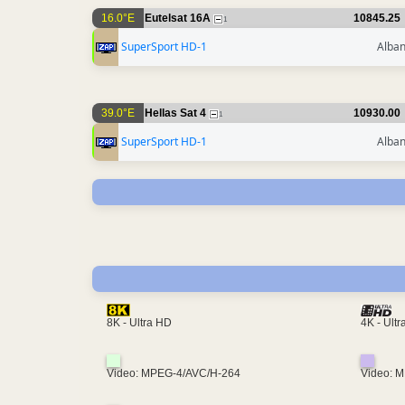
16.0°E
Eutelsat 16A
10845.25
1
SuperSport HD-1
Alban
39.0°E
Hellas Sat 4
10930.00
1
SuperSport HD-1
Alban
4K - Ult
8K - Ultra HD
Video: MPEG-4/AVC/H-264
Video: 