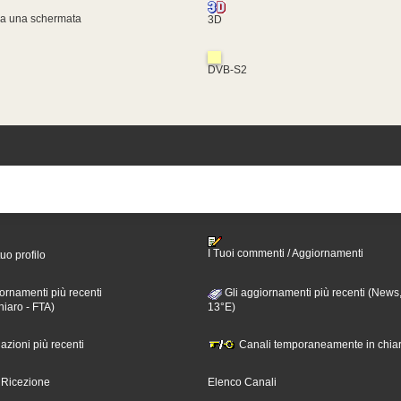
za una schermata
3D
DVB-S2
I Tuoi commenti / Aggiornamenti
tuo profilo
ornamenti più recenti
Gli aggiornamenti più recenti (News,
hiaro - FTA)
13°E)
nazioni più recenti
Canali temporaneamente in chiar
i Ricezione
Elenco Canali