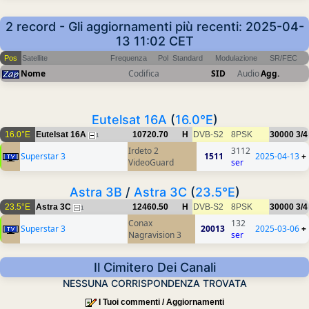
2 record - Gli aggiornamenti più recenti: 2025-04-
13 11:02 CET
Pos
Satellite
Frequenza
Pol
Standard
Modulazione
SR/FEC
Nome
Codifica
SID
Audio
Agg.
Eutelsat 16A
(
16.0°E
)
16.0°E
Eutelsat 16A
10720.70
H
DVB-S2
8PSK
30000
3/4
1
Irdeto 2
3112
Superstar 3
1511
2025-04-13
+
VideoGuard
ser
Astra 3B
/
Astra 3C
(
23.5°E
)
23.5°E
Astra 3C
12460.50
H
DVB-S2
8PSK
30000
3/4
1
Conax
132
Superstar 3
20013
2025-03-06
+
Nagravision 3
ser
Il Cimitero Dei Canali
NESSUNA CORRISPONDENZA TROVATA
I Tuoi commenti / Aggiornamenti