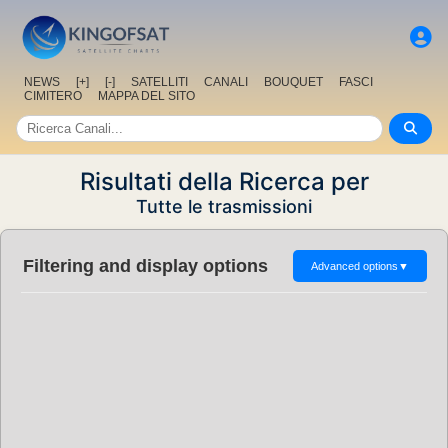
NEWS
[+]
[-]
SATELLITI
CANALI
BOUQUET
FASCI
CIMITERO
MAPPA DEL SITO
Risultati della Ricerca per
Tutte le trasmissioni
Filtering and display options
Advanced options
▼