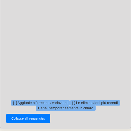
[+] Aggiunte più recenti / variazioni
[-] Le eliminazioni più recenti
Canali temporaneamente in chiaro