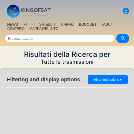
NEWS
[+]
[-]
SATELLITI
CANALI
BOUQUET
FASCI
CIMITERO
MAPPA DEL SITO
Risultati della Ricerca per
Tutte le trasmissioni
Filtering and display options
Advanced options
▼