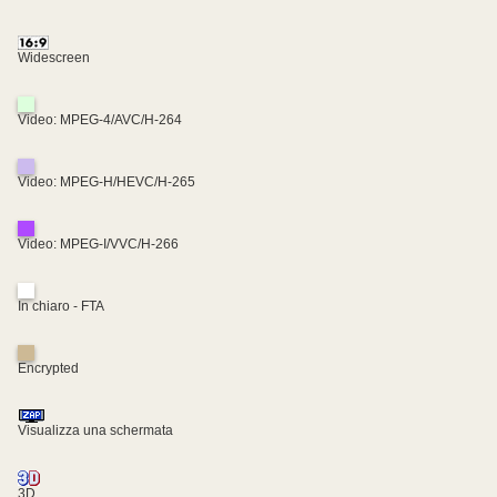
Widescreen
Video: MPEG-4/AVC/H-264
Video: MPEG-H/HEVC/H-265
Video: MPEG-I/VVC/H-266
In chiaro - FTA
Encrypted
Visualizza una schermata
3D