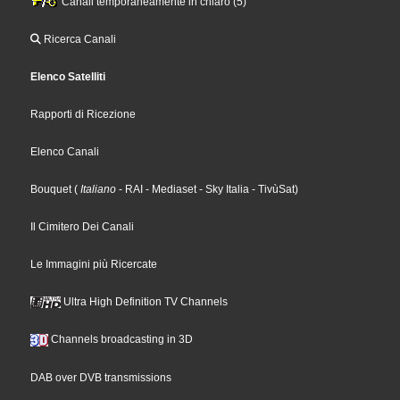
Canali temporaneamente in chiaro (5)
Ricerca Canali
Elenco Satelliti
Rapporti di Ricezione
Elenco Canali
Bouquet
(
Italiano
- RAI
- Mediaset
- Sky Italia
- TivùSat
)
Il Cimitero Dei Canali
Le Immagini più Ricercate
Ultra High Definition TV Channels
Channels broadcasting in 3D
DAB over DVB transmissions