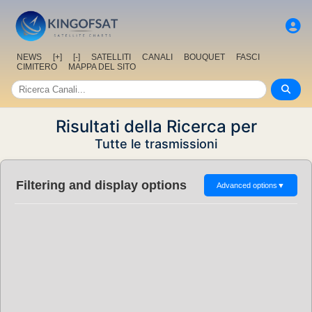
NEWS
[+]
[-]
SATELLITI
CANALI
BOUQUET
FASCI
CIMITERO
MAPPA DEL SITO
Risultati della Ricerca per
Tutte le trasmissioni
Filtering and display options
Advanced options
▼