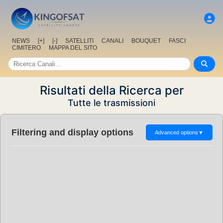
NEWS
[+]
[-]
SATELLITI
CANALI
BOUQUET
FASCI
CIMITERO
MAPPA DEL SITO
Risultati della Ricerca per
Tutte le trasmissioni
Filtering and display options
Advanced options
▼