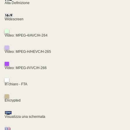
Alta Definizione
Widescreen
Video: MPEG-4/AVC/H-264
Video: MPEG-H/HEVC/H-265
Video: MPEG-I/VVC/H-266
In chiaro - FTA
Encrypted
Visualizza una schermata