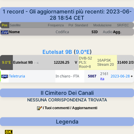
1 record - Gli aggiornamenti più recenti: 2023-06-
28 18:54 CET
Pos
Satellite
Frequenza
Pol
Standard
Modulazione
SR/FEC
Nome
Codifica
SID
Audio
Agg.
Eutelsat 9B
(
9.0°E
)
DVB-S2
16APSK
9.0°E
Eutelsat 9B
12226.25
V
PLS:
31400
2/3
1
Stream 20
Root+8
2161
Teletruria
In chiaro - FTA
5007
2023-06-28
+
ita
Il Cimitero Dei Canali
NESSUNA CORRISPONDENZA TROVATA
I Tuoi commenti / Aggiornamenti
Legenda