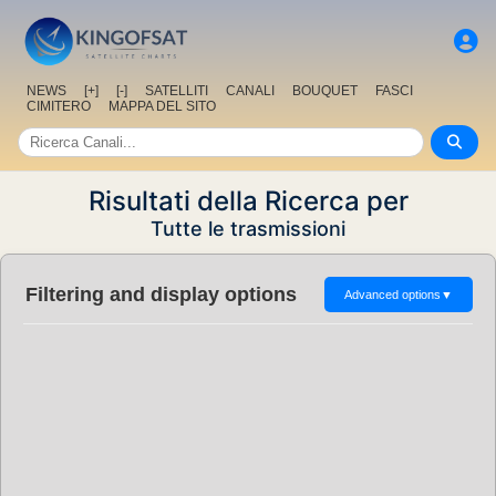
NEWS
[+]
[-]
SATELLITI
CANALI
BOUQUET
FASCI
CIMITERO
MAPPA DEL SITO
Risultati della Ricerca per
Tutte le trasmissioni
Filtering and display options
Advanced options
▼