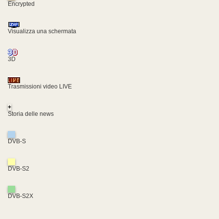
Encrypted
Visualizza una schermata
3D
Trasmissioni video LIVE
+
Storia delle news
DVB-S
DVB-S2
DVB-S2X