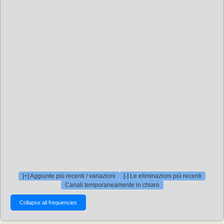
[+] Aggiunte più recenti / variazioni
[-] Le eliminazioni più recenti
Canali temporaneamente in chiaro