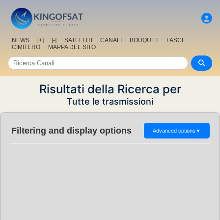
NEWS
[+]
[-]
SATELLITI
CANALI
BOUQUET
FASCI
CIMITERO
MAPPA DEL SITO
Risultati della Ricerca per
Tutte le trasmissioni
Filtering and display options
Advanced options
▼