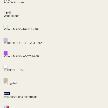
Alta Definizione
Widescreen
Video: MPEG-4/AVC/H-264
Video: MPEG-H/HEVC/H-265
Video: MPEG-I/VVC/H-266
In chiaro - FTA
Encrypted
Visualizza una schermata