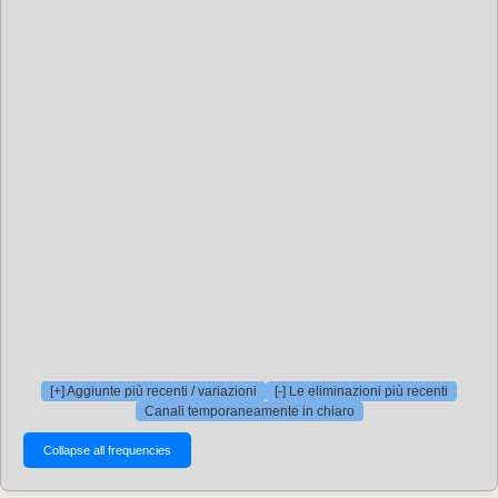
[+] Aggiunte più recenti / variazioni
[-] Le eliminazioni più recenti
Canali temporaneamente in chiaro