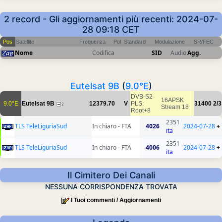
2 record - Gli aggiornamenti più recenti: 2024-07-
28 09:18 CET
Pos
Satellite
Frequenza
Pol
Standard
Modulazione
SR/FEC
Nome
Codifica
SID
Audio
Agg.
Eutelsat 9B
(
9.0°E
)
DVB-S2
16APSK
9.0°E
Eutelsat 9B
12379.70
V
PLS:
31400
2/3
2
Stream 18
Root+8
2351
TLS TeleLiguriaSud
In chiaro - FTA
4026
2024-07-28
+
ita
2351
TLS TeleLiguriaSud
In chiaro - FTA
4006
2024-07-28
+
ita
Il Cimitero Dei Canali
NESSUNA CORRISPONDENZA TROVATA
I Tuoi commenti / Aggiornamenti