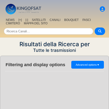
NEWS
[+]
[-]
SATELLITI
CANALI
BOUQUET
FASCI
CIMITERO
MAPPA DEL SITO
Risultati della Ricerca per
Tutte le trasmissioni
Filtering and display options
Advanced options
▼