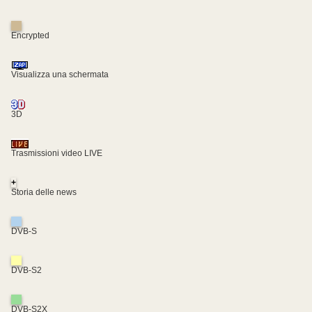
Encrypted
Visualizza una schermata
3D
Trasmissioni video LIVE
+
Storia delle news
DVB-S
DVB-S2
DVB-S2X