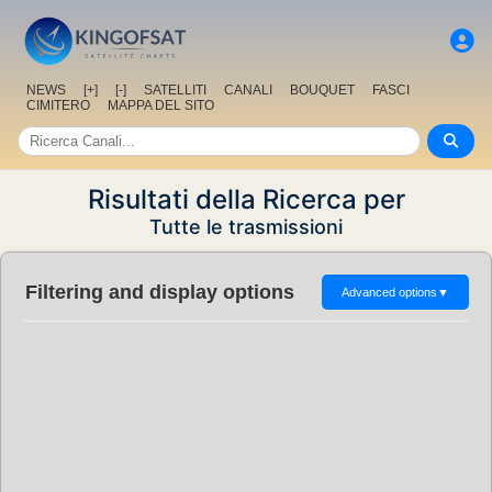
NEWS
[+]
[-]
SATELLITI
CANALI
BOUQUET
FASCI
CIMITERO
MAPPA DEL SITO
Risultati della Ricerca per
Tutte le trasmissioni
Filtering and display options
Advanced options
▼