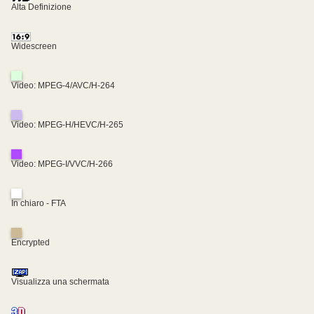
Alta Definizione
Widescreen
Video: MPEG-4/AVC/H-264
Video: MPEG-H/HEVC/H-265
Video: MPEG-I/VVC/H-266
In chiaro - FTA
Encrypted
Visualizza una schermata