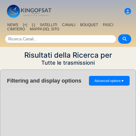
NEWS
[+]
[-]
SATELLITI
CANALI
BOUQUET
FASCI
CIMITERO
MAPPA DEL SITO
Risultati della Ricerca per
Tutte le trasmissioni
Filtering and display options
Advanced options
▼