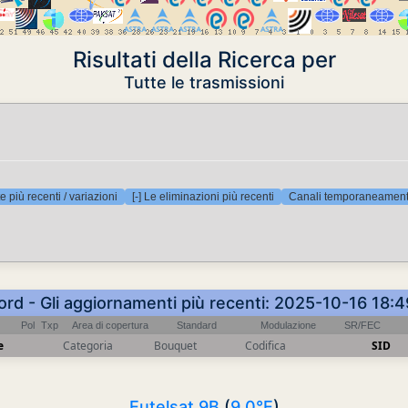
Risultati della Ricerca per
Tutte le trasmissioni
e più recenti / variazioni
[-] Le eliminazioni più recenti
Canali temporaneamente
ord - Gli aggiornamenti più recenti: 2025-10-16 18:
Pol
Txp
Area di copertura
Standard
Modulazione
SR/FEC
e
Categoria
Bouquet
Codifica
SID
Eutelsat 9B
(
9.0°E
)