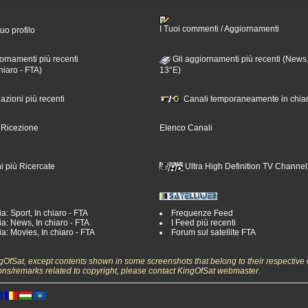
I Tuoi commenti / Aggiornamenti
tuo profilo
ornamenti più recenti
Gli aggiornamenti più recenti (News,
hiaro - FTA)
13°E)
nazioni più recenti
Canali temporaneamente in chiar
i Ricezione
Elenco Canali
i più Ricercate
Ultra High Definition TV Channel
a: Sport, In chiaro - FTA
Frequenze Feed
a: News, In chiaro - FTA
I Feed più recenti
a: Movies, In chiaro - FTA
Forum sul satellite FTA
ngOfSat, except contents shown in some screenshots that belong to their respective 
ons/remarks related to copyright, please contact KingOfSat webmaster.