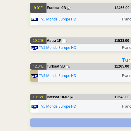
9.0°E
Eutelsat 9B
12466.00
1
TV5 Monde Europe HD
Franc
19.2°E
Astra 1P
11538.00
1
TV5 Monde Europe HD
Franc
Tur
42.0°E
Turksat 5B
11265.00
1
TV5 Monde Europe HD
Franc
0.8°W
Intelsat 10-02
12643.00
1
TV5 Monde Europe HD
Franc