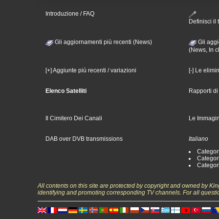
Introduzione / FAQ
Definisci il 
Gli aggiornamenti più recenti (News)
Gli aggi
(News, In c
[+] Aggiunte più recenti / variazioni
[-] Le elimi
Elenco Satelliti
Rapporti d
Il Cimitero Dei Canali
Le Immagin
DAB over DVB transmissions
Italiano
Categori
Categori
Categori
All contents on this site are protected by copyright and owned by Ki
identifying and promoting corresponding TV channels. For all questi