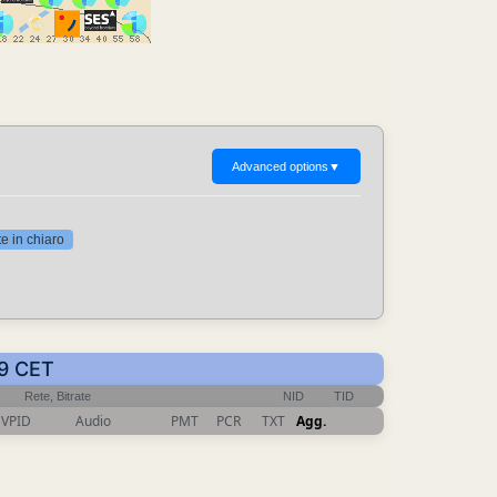
Advanced options
▼
 in chiaro
49 CET
Rete, Bitrate
NID
TID
VPID
Audio
PMT
PCR
TXT
Agg.