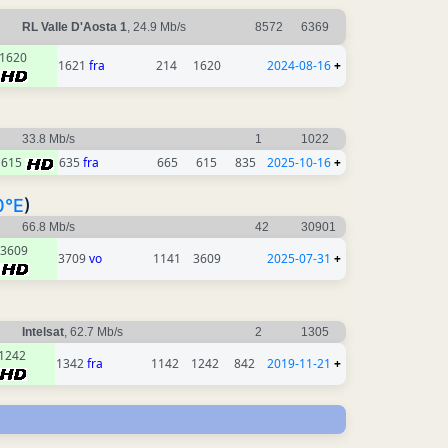
RL Valle D'Aosta 1
, 24.9 Mb/s
8572
6369
1620
1621
fra
214
1620
2024-08-16
+
33.8 Mb/s
1
1022
615
635
fra
665
615
835
2025-10-16
+
0°E
)
66.8 Mb/s
42
30901
3609
3709
vo
1141
3609
2025-07-31
+
Intelsat
, 62.7 Mb/s
2
1305
1242
1342
fra
1142
1242
842
2019-11-21
+