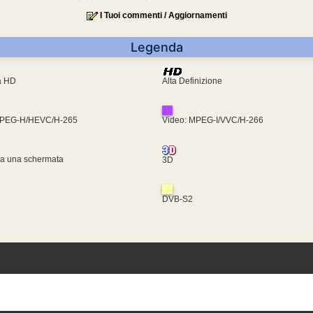
I Tuoi commenti / Aggiornamenti
Legenda
ra HD
Alta Definizione
MPEG-H/HEVC/H-265
Video: MPEG-I/VVC/H-266
za una schermata
3D
DVB-S2