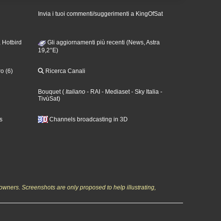
Invia i tuoi commenti/suggerimenti a KingOfSat
 Hotbird
Gli aggiornamenti più recenti (News, Astra
19,2°E)
o (6)
Ricerca Canali
Bouquet
(
Italiano
- RAI
- Mediaset
- Sky Italia
-
TivùSat
)
s
Channels broadcasting in 3D
owners. Screenshots are only proposed to help illustrating,