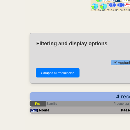
Filtering and display options
[+] Aggiunt
4 rec
Pos
Satellite
Frequenza
Nome
Paes