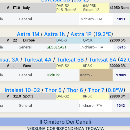
DVB-S2
64APSK
V
IT10
Italy
41950
None
PLS: Root+8
Stream 12
ia
General
In chiaro - FTA
1813
Astra 1M
/
Astra 1N
/
Astra 1P
(
19.2°E
)
V
22
Europe
DVB-S
QPSK
22000
5/6
ia
General
GLOBECAST
In chiaro - FTA
6915
ksat 3A
/
Türksat 4A
/
Turksat 5B
/
Turksat 6A
(
42.
V
-
West
DVB-S2
8PSK
30000
3/4
ia
General
Digitürk
Irdeto 2
17009
Intelsat 10-02
/
Thor 5
/
Thor 6
/
Thor 7
(
0.8°W
)
V
311X
Spot 3
DVB-S2
8PSK
28800
3/4
ia
General
In chiaro - FTA
1042
Il Cimitero Dei Canali
NESSUNA CORRISPONDENZA TROVATA