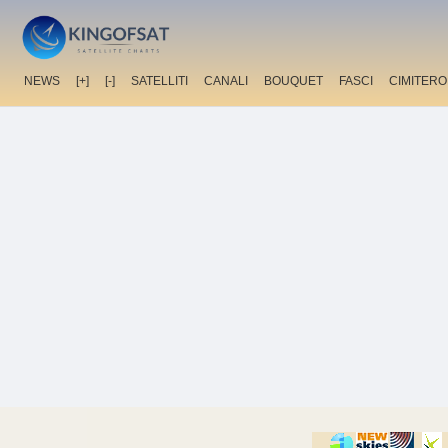
NEWS
[+]
[-]
SATELLITI
CANALI
BOUQUET
FASCI
CIMITERO