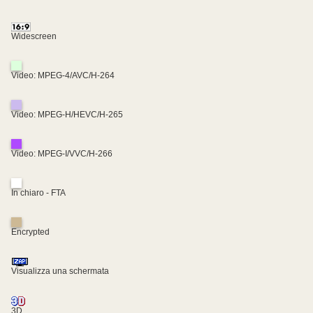
Widescreen
Video: MPEG-4/AVC/H-264
Video: MPEG-H/HEVC/H-265
Video: MPEG-I/VVC/H-266
In chiaro - FTA
Encrypted
Visualizza una schermata
3D