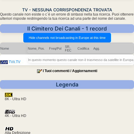
TV - NESSUNA CORRISPONDENZA TROVATA
Questo canale non esiste o c´è un errore di sintassi nella tua ricerca. Puoi ottenere
ulteriori risposte restringendo la tua ricerca ad una parte del nome del canale.
Il Cimitero Dei Canali - 1 record
SR,
Nome
Nome, Pos.
Freq/Pol
Codifica
Agg.
FEC
In questo momento questo canale non è trasmesso da satellite in Europa
TVii.TV
I Tuoi commenti / Aggiornamenti
Legenda
8K - Ultra HD
4K - Ultra HD
Alta Definizione