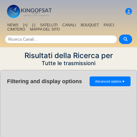
NEWS
[+]
[-]
SATELLITI
CANALI
BOUQUET
FASCI
CIMITERO
MAPPA DEL SITO
Risultati della Ricerca per
Tutte le trasmissioni
Filtering and display options
Advanced options
▼