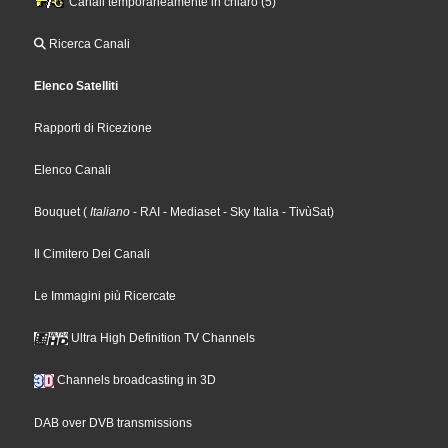
Canali temporaneamente in chiaro (5)
Ricerca Canali
Elenco Satelliti
Rapporti di Ricezione
Elenco Canali
Bouquet
(
Italiano
- RAI
- Mediaset
- Sky Italia
- TivùSat
)
Il Cimitero Dei Canali
Le Immagini più Ricercate
Ultra High Definition TV Channels
Channels broadcasting in 3D
DAB over DVB transmissions