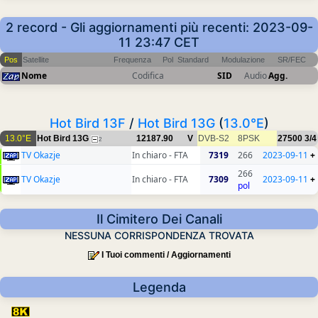
2 record - Gli aggiornamenti più recenti: 2023-09-
11 23:47 CET
Pos
Satellite
Frequenza
Pol
Standard
Modulazione
SR/FEC
Nome
Codifica
SID
Audio
Agg.
Hot Bird 13F
/
Hot Bird 13G
(
13.0°E
)
13.0°E
Hot Bird 13G
12187.90
V
DVB-S2
8PSK
27500
3/4
2
TV Okazje
In chiaro - FTA
7319
266
2023-09-11
+
266
TV Okazje
In chiaro - FTA
7309
2023-09-11
+
pol
Il Cimitero Dei Canali
NESSUNA CORRISPONDENZA TROVATA
I Tuoi commenti / Aggiornamenti
Legenda