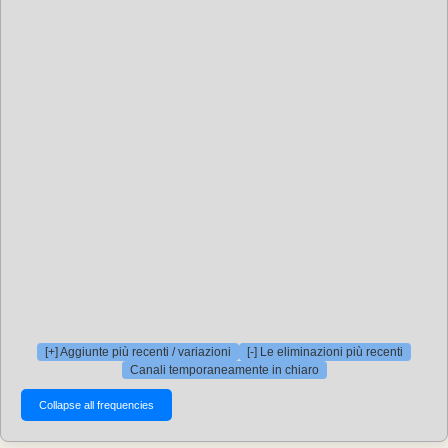
[+] Aggiunte più recenti / variazioni
[-] Le eliminazioni più recenti
Canali temporaneamente in chiaro