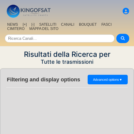
NEWS
[+]
[-]
SATELLITI
CANALI
BOUQUET
FASCI
CIMITERO
MAPPA DEL SITO
Risultati della Ricerca per
Tutte le trasmissioni
Filtering and display options
Advanced options
▼